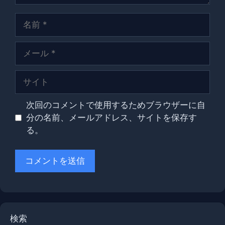
名
前
メ
ー
ル
サ
イ
ト
次回のコメントで使用するためブラウザーに自
分の名前、メールアドレス、サイトを保存す
る。
検索