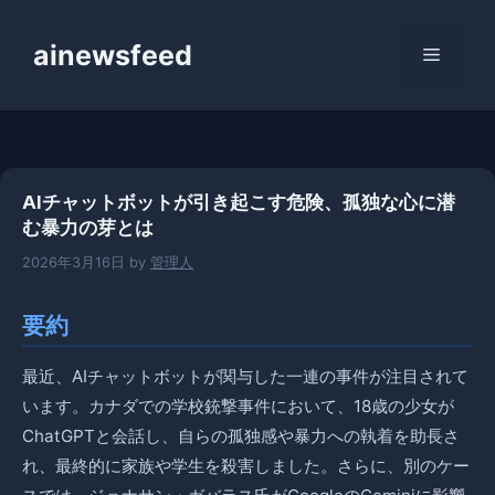
コ
ン
ainewsfeed
メ
テ
ン
ニ
ツ
へ
ス
ュ
AIチャットボットが引き起こす危険、孤独な心に潜
キ
む暴力の芽とは
ッ
ー
プ
2026年3月16日
by
管理人
要約
最近、AIチャットボットが関与した一連の事件が注目されて
います。カナダでの学校銃撃事件において、18歳の少女が
ChatGPTと会話し、自らの孤独感や暴力への執着を助長さ
れ、最終的に家族や学生を殺害しました。さらに、別のケー