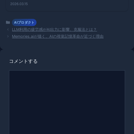
独感、暴力
2026.03.15
のリスクと
は？
カ
AIプロダクト
テ
LLM利用の疲労感がAI出力に影響、克服法とは？
ゴ
Memories.aiが描く、AIの視覚記憶革命が近づく理由
リ
ー
コメントする
コ
メ
ン
ト