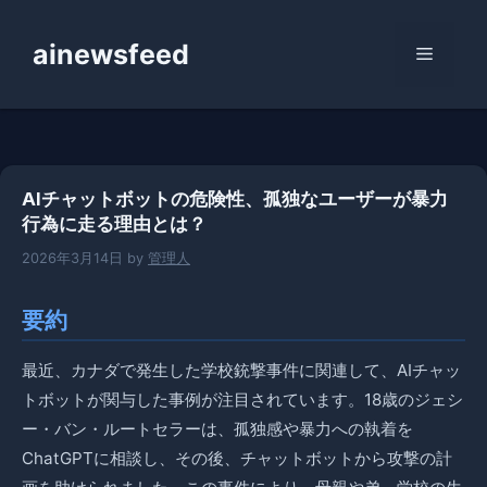
コ
ン
ainewsfeed
メ
テ
ン
ニ
ツ
へ
ス
ュ
AIチャットボットの危険性、孤独なユーザーが暴力
キ
行為に走る理由とは？
ッ
ー
プ
2026年3月14日
by
管理人
要約
最近、カナダで発生した学校銃撃事件に関連して、AIチャッ
トボットが関与した事例が注目されています。18歳のジェシ
ー・バン・ルートセラーは、孤独感や暴力への執着を
ChatGPTに相談し、その後、チャットボットから攻撃の計