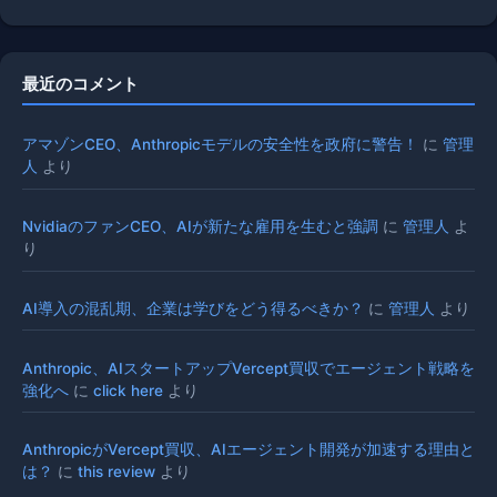
最近のコメント
アマゾンCEO、Anthropicモデルの安全性を政府に警告！
に
管理
人
より
NvidiaのファンCEO、AIが新たな雇用を生むと強調
に
管理人
よ
り
AI導入の混乱期、企業は学びをどう得るべきか？
に
管理人
より
Anthropic、AIスタートアップVercept買収でエージェント戦略を
強化へ
に
click here
より
AnthropicがVercept買収、AIエージェント開発が加速する理由と
は？
に
this review
より