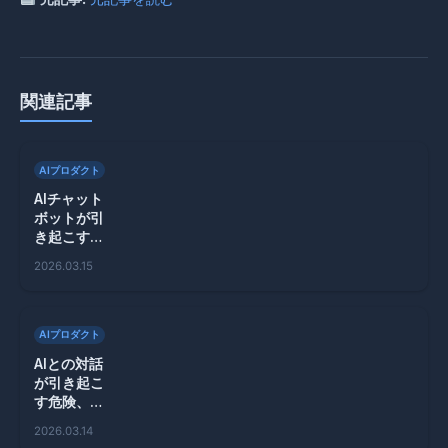
関連記事
AIプロダクト
AIチャット
ボットが引
き起こす孤
独感、暴力
2026.03.15
のリスクと
は？
AIプロダクト
AIとの対話
が引き起こ
す危険、暴
力事件が増
2026.03.14
加中その理