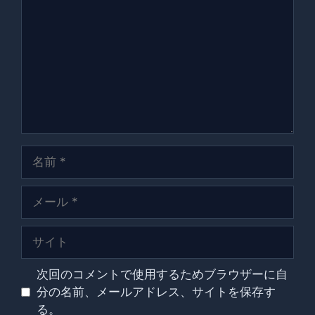
メ
ン
ト
名
前
メ
ー
ル
サ
イ
ト
次回のコメントで使用するためブラウザーに自
分の名前、メールアドレス、サイトを保存す
る。