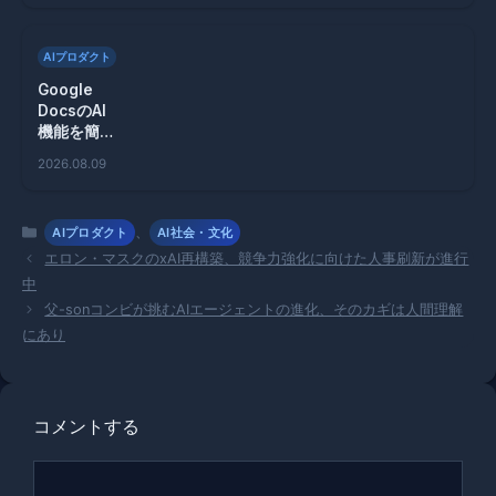
由とは
AIプロダクト
Google
DocsのAI
機能を簡単
に無効化す
2026.08.09
る方法と
は？
カ
、
AIプロダクト
AI社会・文化
テ
エロン・マスクのxAI再構築、競争力強化に向けた人事刷新が進行
ゴ
中
リ
父-sonコンビが挑むAIエージェントの進化、そのカギは人間理解
ー
にあり
コメントする
コ