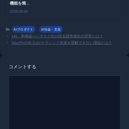
機能を簡単
に無効化す
2026.08.09
る方法と
は？
カ
、
AIプロダクト
AI社会・文化
テ
xAI、再構築へ—マスク氏が語る競争激化の背景とは？
ゴ
SpotifyのAI DJがクラシック音楽を理解できない理由とは？
リ
ー
コメントする
コ
メ
ン
ト