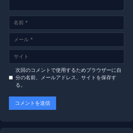
名
前
メ
ー
ル
サ
イ
ト
次回のコメントで使用するためブラウザーに自
分の名前、メールアドレス、サイトを保存す
る。