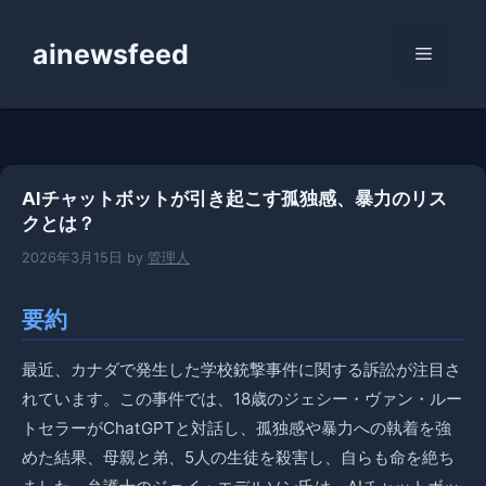
コ
ン
ainewsfeed
メ
テ
ン
ニ
ツ
へ
ス
ュ
AIチャットボットが引き起こす孤独感、暴力のリス
キ
クとは？
ッ
ー
プ
2026年3月15日
by
管理人
要約
最近、カナダで発生した学校銃撃事件に関する訴訟が注目さ
れています。この事件では、18歳のジェシー・ヴァン・ルー
トセラーがChatGPTと対話し、孤独感や暴力への執着を強
めた結果、母親と弟、5人の生徒を殺害し、自らも命を絶ち