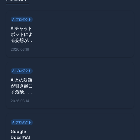
AIプロダクト
AIチャット
ボットによ
る妄想が引
き起こす危
2026.03.16
険性、その
実態とは？
AIプロダクト
AIとの対話
が引き起こ
す危険、暴
力事件が増
2026.03.14
加中その理
由とは
AIプロダクト
Google
DocsのAI