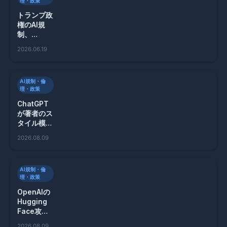
理・政策
トランプ政
権のAI規
制、
Anthropic
2026.06.19
との対立が
浮き彫りに
する混沌
AI規制・倫
理・政策
ChatGPT
が著者のス
タイル模倣
を拒否、著
2026.08.09
作権問題に
対応
AI規制・倫
理・政策
OpenAIの
Hugging
Face攻撃
事件、詳細
2026.08.09