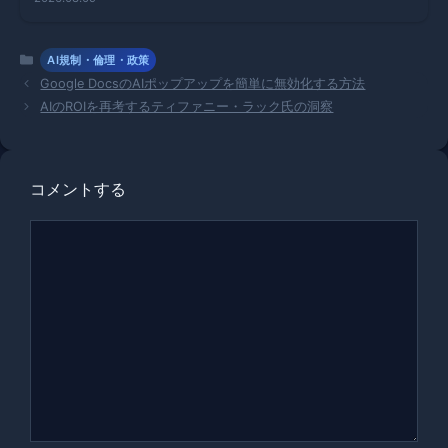
タイムライ
ン公開
カ
AI規制・倫理・政策
テ
Google DocsのAIポップアップを簡単に無効化する方法
ゴ
AIのROIを再考するティファニー・ラック氏の洞察
リ
ー
コメントする
コ
メ
ン
ト