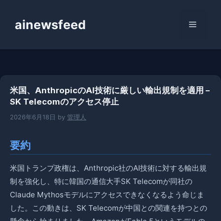
コ
ン
ainewsfeed
メ
テ
ン
ニ
ツ
へ
ス
ュ
米国、AnthropicのAI技術に厳しい輸出規制を適用 –
キ
SK Telecomのアクセス停止
ッ
ー
プ
2026年6月18日
by
管理人
要約
米国トランプ政権は、Anthropic社のAI技術に対する輸出規
制を強化し、特に韓国の通信大手SK Telecomが同社の
Claude Mythosモデルにアクセスできなくなるよう命じま
した。この動きは、SK Telecomが中国との関連を持つとの