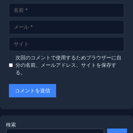
名
前
メ
ー
ル
サ
イ
ト
次回のコメントで使用するためブラウザーに自
分の名前、メールアドレス、サイトを保存す
る。
検索