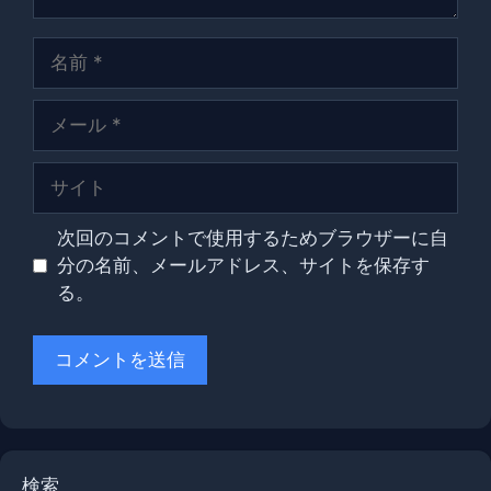
名
前
メ
ー
ル
サ
イ
ト
次回のコメントで使用するためブラウザーに自
分の名前、メールアドレス、サイトを保存す
る。
検索