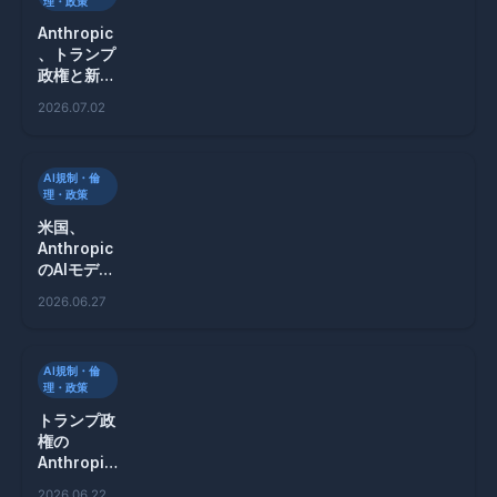
理・政策
Anthropic
、トランプ
政権と新た
な安全措置
2026.07.02
で合意し輸
出規制解除
へ
AI規制・倫
理・政策
米国、
Anthropic
のAIモデル
「Mythos
2026.06.27
」を解禁！
新たな規制
の幕開け
AI規制・倫
理・政策
トランプ政
権の
Anthropic
締め付けが
2026.06.22