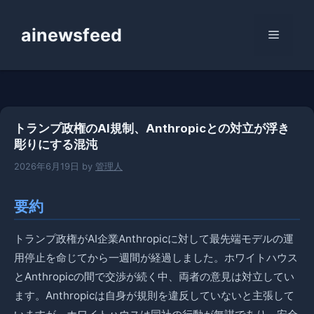
コ
ン
ainewsfeed
メ
テ
ン
ニ
ツ
へ
ス
ュ
トランプ政権のAI規制、Anthropicとの対立が浮き
キ
彫りにする混沌
ッ
ー
プ
2026年6月19日
by
管理人
要約
トランプ政権がAI企業Anthropicに対して最先端モデルの運
用停止を命じてから一週間が経過しました。ホワイトハウス
とAnthropicの間で交渉が続く中、両者の意見は対立してい
ます。Anthropicは自身が規則を違反していないと主張して