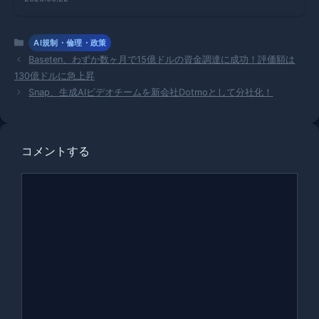
もたらすAI
業界の波紋
カ
AI規制・倫理・政策
テ
Baseten、わずか数ヶ月で15億ドルの資金調達に成功！評価額は
ゴ
130億ドルに急上昇
リ
Snap、生成AIビデオチームを新会社Dotmoとして分社化！
ー
コメントする
コ
メ
ン
ト