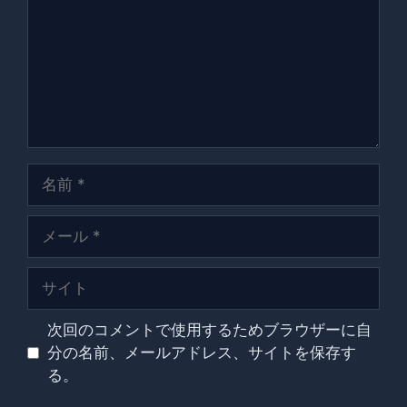
ン
ト
名
前
メ
ー
ル
サ
イ
ト
次回のコメントで使用するためブラウザーに自
分の名前、メールアドレス、サイトを保存す
る。