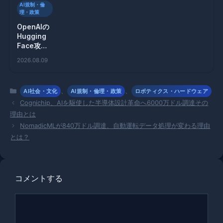
AI規制・倫
理・政策
OpenAIの
Hugging
Face攻撃
事件、詳細
2026.08.09
タイムライ
ン公開
カ
、
、
AI社会・文化
AI規制・倫理・政策
ロボティクス・ハードウェア
テ
Cognichip、AIを駆使した半導体設計革命へ6000万ドル調達その
ゴ
理由とは
リ
NomadicMLが840万ドル調達、自動運転データ処理が変わる理由
ー
とは？
コメントする
コ
メ