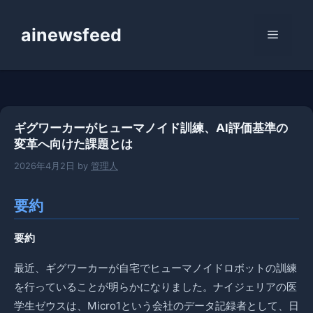
コ
ン
ainewsfeed
メ
テ
ン
ニ
ツ
へ
ス
ュ
ギグワーカーがヒューマノイド訓練、AI評価基準の
キ
変革へ向けた課題とは
ッ
ー
プ
2026年4月2日
by
管理人
要約
要約
最近、ギグワーカーが自宅でヒューマノイドロボットの訓練
を行っていることが明らかになりました。ナイジェリアの医
学生ゼウスは、Micro1という会社のデータ記録者として、日