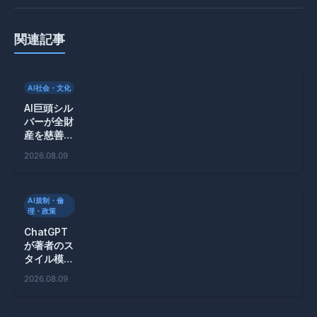
関連記事
AI社会・文化
AI巨頭シル
バーが全財
産を慈善に
寄付する理
2026.08.09
由とは？
AI規制・倫
理・政策
ChatGPT
が著者のス
タイル模倣
を拒否、著
2026.08.09
作権問題に
対応