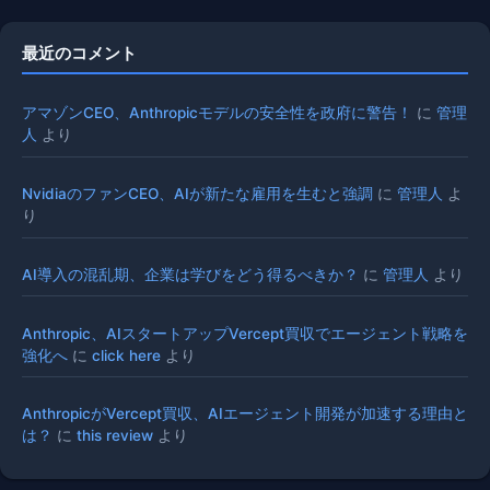
最近のコメント
アマゾンCEO、Anthropicモデルの安全性を政府に警告！
に
管理
人
より
NvidiaのファンCEO、AIが新たな雇用を生むと強調
に
管理人
よ
り
AI導入の混乱期、企業は学びをどう得るべきか？
に
管理人
より
Anthropic、AIスタートアップVercept買収でエージェント戦略を
強化へ
に
click here
より
AnthropicがVercept買収、AIエージェント開発が加速する理由と
は？
に
this review
より