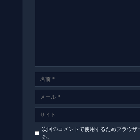
コ
メ
ン
ト
名
前
メ
ー
ル
サ
イ
ト
次回のコメントで使用するためブラウザ
る。