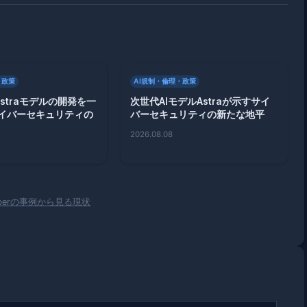
・政策
AI規制・倫理・政策
、Astraモデルの開発を一
次世代AIモデルAstraが示すサイ
イバーセキュリティの
バーセキュリティの新たな地平
2026.08.08
Uberの事例から見る現状