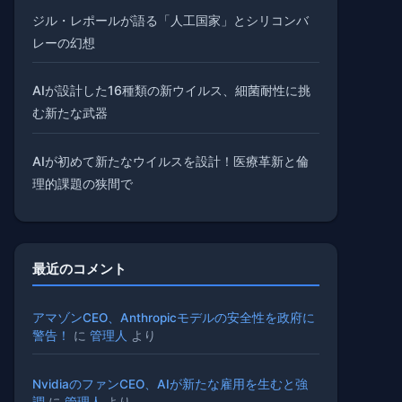
ジル・レポールが語る「人工国家」とシリコンバ
レーの幻想
AIが設計した16種類の新ウイルス、細菌耐性に挑
む新たな武器
AIが初めて新たなウイルスを設計！医療革新と倫
理的課題の狭間で
最近のコメント
アマゾンCEO、Anthropicモデルの安全性を政府に
警告！
に
管理人
より
NvidiaのファンCEO、AIが新たな雇用を生むと強
調
に
管理人
より