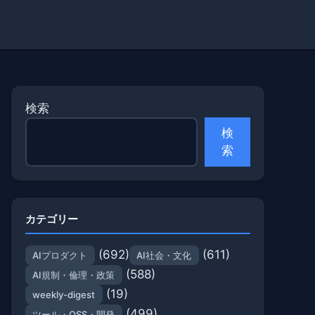
検索
検
索
カテゴリー
(692)
(611)
AIプロダクト
AI社会・文化
(588)
AI規制・倫理・政策
(19)
weekly-digest
(499)
ツール・OSS・開発