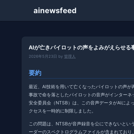
コ
ainewsfeed
ン
テ
ン
ツ
へ
AIが亡きパイロットの声をよみがえらせる
ス
キ
2026年5月23日
by
管理人
ッ
プ
要約
最近、AI技術を用いて亡くなったパイロットの声が
事故で命を落としたパイロットの音声がインターネ
安全委員会（NTSB）は、この音声データがAIに
クセスを一時的に制限しました。
この問題は、NTSBが音声録音を公にできないとい
ーダーのスペクトログラムファイルが含まれており、こ