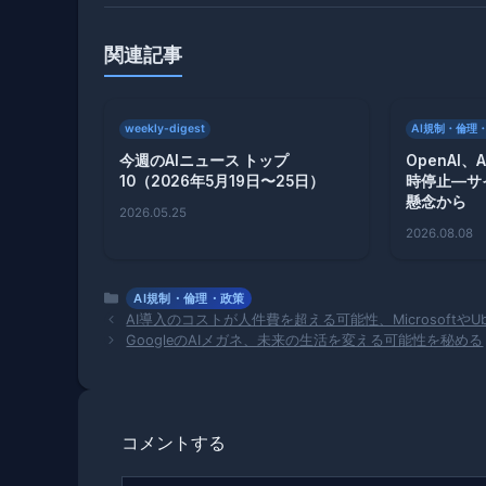
関連記事
weekly-digest
AI規制・倫理
今週のAIニュース トップ
OpenAI
10（2026年5月19日〜25日）
時停止—サ
懸念から
2026.05.25
2026.08.08
カ
AI規制・倫理・政策
テ
AI導入のコストが人件費を超える可能性、Microsoftや
ゴ
GoogleのAIメガネ、未来の生活を変える可能性を秘める
リ
ー
コメントする