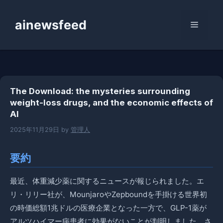
コ
ン
ainewsfeed
メ
テ
ン
ニ
ツ
へ
ス
ュ
The Download: the mysteries surrounding
キ
weight-loss drugs, and the economic effects of
ッ
AI
ー
プ
2025年11月29日
by
管理人
要約
最近、体重減少薬に関するニュースが報じられました。エ
リ・リリー社が、MounjaroやZepboundを手掛ける世界初
の時価総額1兆ドルの医療企業となった一方で、GLP-1薬が
アルツハイマー病患者に効果がないことが判明しました。さ