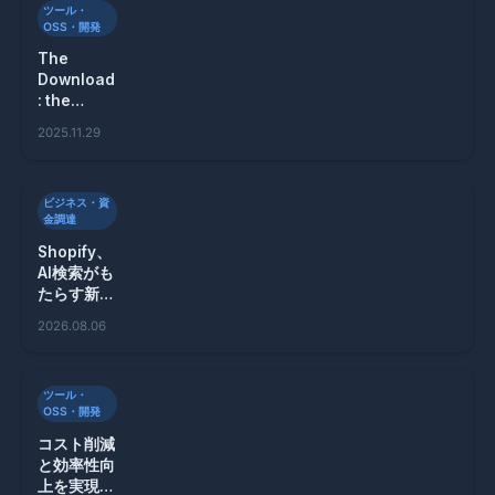
ツール・
OSS・開発
The
Download
: the
mysteries
2025.11.29
surroundi
ng
weight-
ビジネス・資
loss
金調達
drugs,
and the
Shopify、
economic
AI検索がも
effects of
たらす新た
AI
な売上増加
2026.08.06
の可能性と
は？
ツール・
OSS・開発
コスト削減
と効率性向
上を実現す