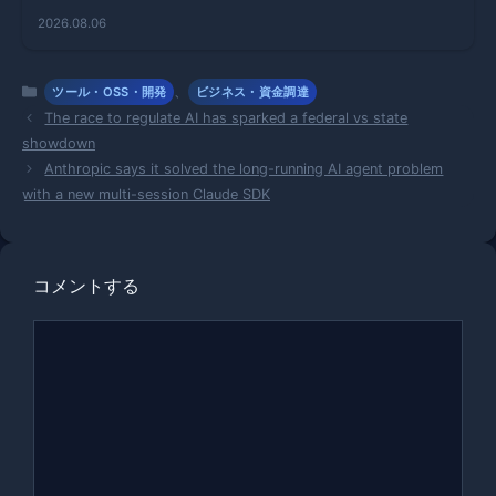
るAIエージ
2026.08.06
ェントの新
技術
カ
、
ツール・OSS・開発
ビジネス・資金調達
テ
The race to regulate AI has sparked a federal vs state
ゴ
showdown
リ
Anthropic says it solved the long-running AI agent problem
ー
with a new multi-session Claude SDK
コメントする
コ
メ
ン
ト