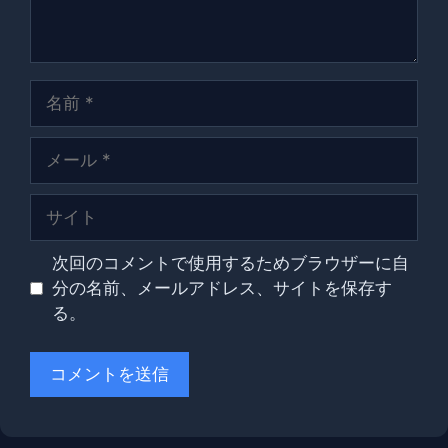
名
前
メ
ー
ル
サ
イ
ト
次回のコメントで使用するためブラウザーに自
分の名前、メールアドレス、サイトを保存す
る。