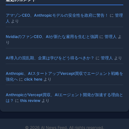
アマゾンCEO、Anthropicモデルの安全性を政府に警告！
に
管理
人
より
NvidiaのファンCEO、AIが新たな雇用を生むと強調
に
管理人
よ
り
AI導入の混乱期、企業は学びをどう得るべきか？
に
管理人
より
Anthropic、AIスタートアップVercept買収でエージェント戦略を
強化へ
に
click here
より
AnthropicがVercept買収、AIエージェント開発が加速する理由と
は？
に
this review
より
© 2026 AI News Feed. All rights reserved.