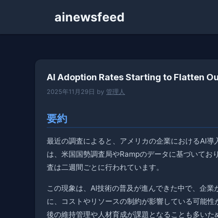
コ
ainewsfeed
ン
テ
ン
ツ
へ
AI Adoption Rates Starting to Flatten O
ス
キ
2025年11月29日
by
管理人
ッ
プ
要約
最近の調査によると、アメリカの企業におけるAI
は、米国国勢調査局やRampのデータに基づいており
査は二週間ごとに行われています。
この現象は、AI技術の普及が進んできた中で、企
に、コストやリソースの制約が影響している可能性
後の維持管理や人材育成が課題となることも多いた