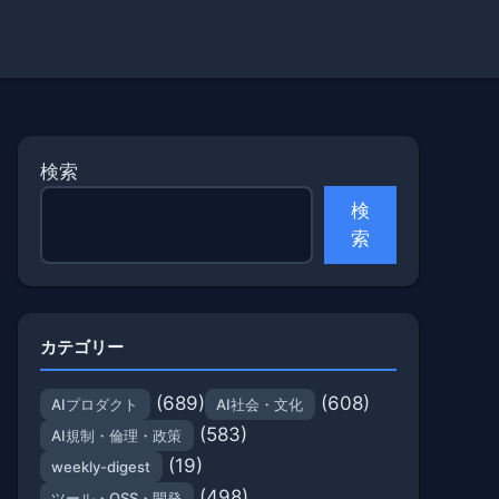
検索
検
索
カテゴリー
(689)
(608)
AIプロダクト
AI社会・文化
(583)
AI規制・倫理・政策
(19)
weekly-digest
(498)
ツール・OSS・開発