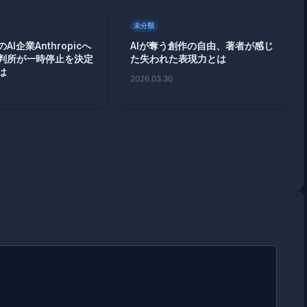
未分類
I企業Anthropicへ
AIが奪う創作の自由、著者が感じ
判所が一時停止を決定
た失われた表現力とは
は
2026.03.30