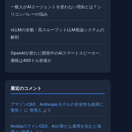
一般人がAIエージェントを使わない理由とは？シ
リコンバレーの悩み
vLLMの全貌：高スループットLLM推論システムの
解剖
OpenAIが新たに開発中のAIスマートスピーカー、
価格は400ドル前後か
最近のコメント
アマゾンCEO、Anthropicモデルの安全性を政府に
警告！
に
管理人
より
NvidiaのファンCEO、AIが新たな雇用を生むと強
調
に
管理人
より