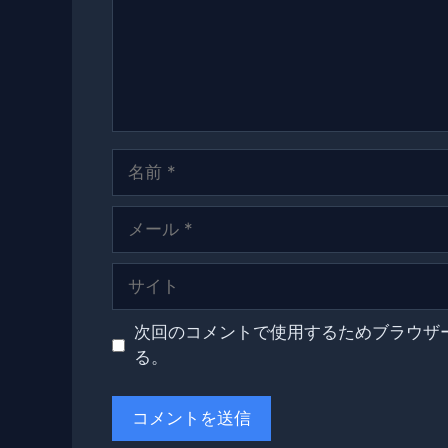
名
前
メ
ー
ル
サ
イ
ト
次回のコメントで使用するためブラウザ
る。