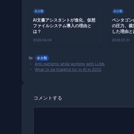
未分類
未分類
AI文書アシスタントが進化、仮想
ペンタゴンのA
ファイルシステム導入の理由と
の圧力、裁
は？
した理由と
2026.04.04
2026.03.31
カ
未分類
テ
Anti-patterns while working with LLMs
ゴ
What to be thankful for in AI in 2025
リ
ー
コメントする
コ
メ
ン
ト