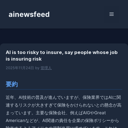
コ
ン
ainewsfeed
メ
テ
ン
ニ
ツ
へ
ス
ュ
AI is too risky to insure, say people whose job
キ
is insuring risk
ッ
ー
プ
2025年11月24日
by
管理人
要約
近年、AI技術の普及が進んでいますが、保険業界ではAIに関
連するリスクが大きすぎて保険をかけられないとの懸念が高
まっています。主要な保険会社、例えばAIGやGreat
Americanなどが、AI関連の責任を企業の保険ポリシーから