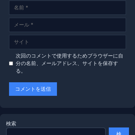
名
前
メ
ー
ル
サ
イ
ト
次回のコメントで使用するためブラウザーに自
分の名前、メールアドレス、サイトを保存す
る。
検索
検