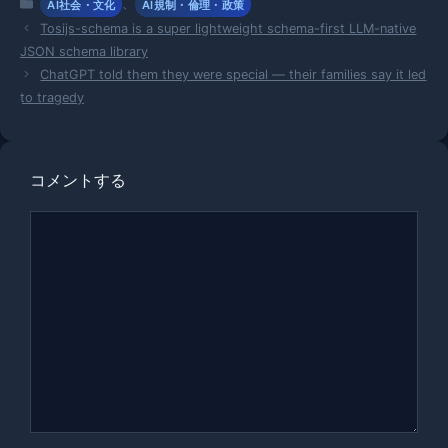
カ
、
AI社会・文化
AI規制・倫理・政策
テ
Tosijs-schema is a super lightweight schema-first LLM-native
ゴ
JSON schema library
リ
ChatGPT told them they were special — their families say it led
ー
to tragedy
コメントする
コ
メ
ン
ト