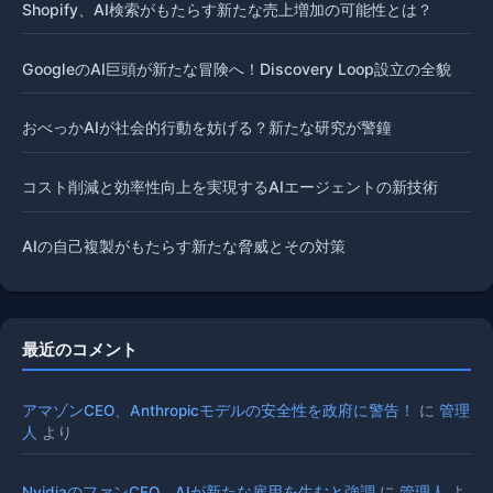
Shopify、AI検索がもたらす新たな売上増加の可能性とは？
GoogleのAI巨頭が新たな冒険へ！Discovery Loop設立の全貌
おべっかAIが社会的行動を妨げる？新たな研究が警鐘
コスト削減と効率性向上を実現するAIエージェントの新技術
AIの自己複製がもたらす新たな脅威とその対策
最近のコメント
アマゾンCEO、Anthropicモデルの安全性を政府に警告！
に
管理
人
より
NvidiaのファンCEO、AIが新たな雇用を生むと強調
に
管理人
よ