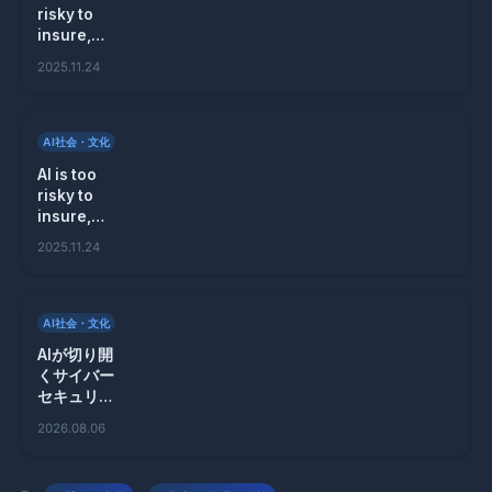
risky to
insure,
say
2025.11.24
people
whose job
is
insuring
AI社会・文化
risk
AI is too
risky to
insure,
say
2025.11.24
people
whose job
is
insuring
AI社会・文化
risk
AIが切り開
くサイバー
セキュリテ
ィの新境地
2026.08.06
とその限界