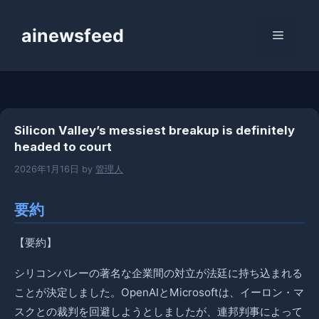
コ
ン
ainewsfeed
メ
テ
ン
ニ
ツ
へ
ス
ュ
Silicon Valley’s messiest breakup is definitely
キ
headed to court
ッ
ー
プ
2026年1月16日
by
管理人
要約
【要約】
シリコンバレーの著名な企業間の対立が法廷に持ち込まれる
ことが決定しました。OpenAIとMicrosoftは、イーロン・マ
スクとの裁判を回避しようとしましたが、連邦判事によって