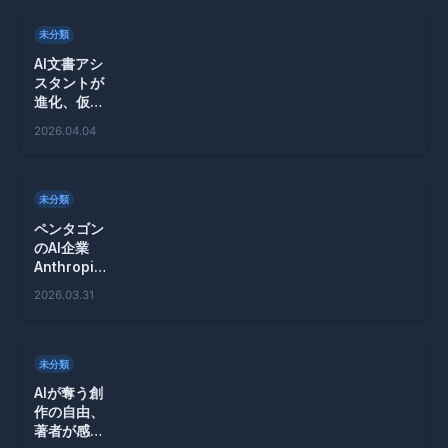
未分類
AI文書アシ
スタントが
進化、仮想
ファイルシ
2026.04.04
ステム導入
の理由と
は？
未分類
ペンタゴン
のAI企業
Anthropic
への圧力、
2026.03.31
裁判所が一
時停止を決
定した理由
とは
未分類
AIが奪う創
作の自由、
著者が感じ