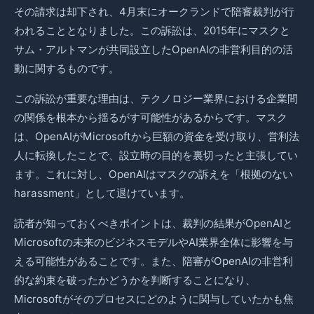
その請求は却下され、4月末にオークランドで陪審裁判が行
われることとなりました。この訴訟は、2015年にマスクと
サム・アルトマンが共同設立したOpenAIの非営利目的の活
動に関するものです。
この訴訟が重要な理由は、テクノロジー業界における企業間
の関係を根本から揺るがす可能性があるからです。マスク
は、OpenAIがMicrosoftから巨額の資金を受け取り、営利法
人に転換したことで、設立時の目的を裏切ったと主張してい
ます。これに対し、OpenAIはマスクの訴えを「根拠のない
harassment」として退けています。
読者が知っておくべきポイントは、裁判の結果がOpenAIと
Microsoftの未来のビジネスモデルやAI業界全体に影響を与
える可能性があることです。また、陪審がOpenAIの非営利
的な約束を破ったかどうかを判断することになり、
Microsoftがそのプロセスにどのように関与していたかも焦