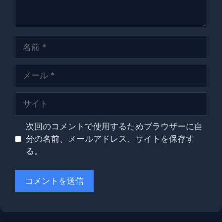
名
前
メ
ー
ル
サ
イ
ト
次回のコメントで使用するためブラウザーに自
分の名前、メールアドレス、サイトを保存す
る。