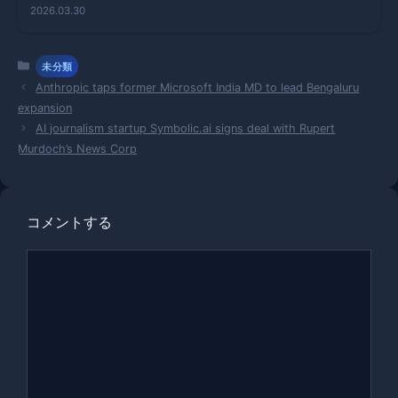
た失われた
2026.03.30
表現力とは
カ
未分類
テ
Anthropic taps former Microsoft India MD to lead Bengaluru
ゴ
expansion
リ
AI journalism startup Symbolic.ai signs deal with Rupert
ー
Murdoch’s News Corp
コメントする
コ
メ
ン
ト