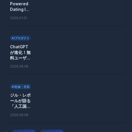
Powered
Dating Is
All Hype.
2026.01.01
IRL
Cruising
Is the
Future
AIプロダクト
ChatGPT
が進化！無
料ユーザー
にも新機能
2026.08.08
を提供する
GPT-5.6の
アップデー
ト
AI社会・文化
ジル・レポ
ールが語る
「人工国
家」とシリ
2026.08.08
コンバレー
の幻想