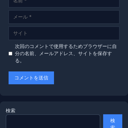
前
メ
ー
ル
サ
イ
ト
次回のコメントで使用するためブラウザーに自
分の名前、メールアドレス、サイトを保存す
る。
検索
検
索