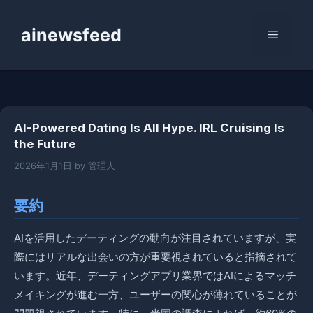
コ
ン
ainewsfeed
メ
テ
ン
ニ
ツ
へ
ス
ュ
AI-Powered Dating Is All Hype. IRL Cruising Is
キ
the Future
ッ
ー
プ
2026年1月1日
by
管理人
要約
AIを活用したデーティングの動向が注目されていますが、実
際にはリアルな出会いの方が重要視されていると指摘されて
います。近年、デーティングアプリ業界ではAIによるマッチ
メイキングが進む一方、ユーザーの関心が薄れていることが