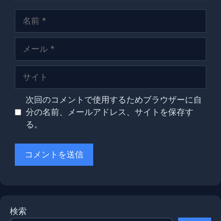
名
前
メ
ー
ル
サ
イ
ト
次回のコメントで使用するためブラウザーに自
分の名前、メールアドレス、サイトを保存す
る。
検索