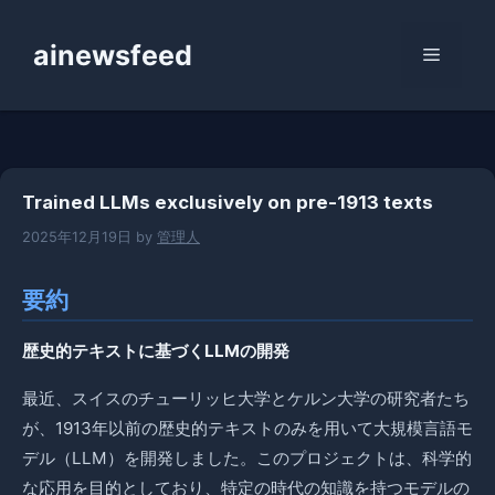
コ
ン
ainewsfeed
メ
テ
ン
ニ
ツ
へ
ス
ュ
Trained LLMs exclusively on pre-1913 texts
キ
ッ
2025年12月19日
by
管理人
ー
プ
要約
歴史的テキストに基づくLLMの開発
最近、スイスのチューリッヒ大学とケルン大学の研究者たち
が、1913年以前の歴史的テキストのみを用いて大規模言語モ
デル（LLM）を開発しました。このプロジェクトは、科学的
な応用を目的としており、特定の時代の知識を持つモデルの