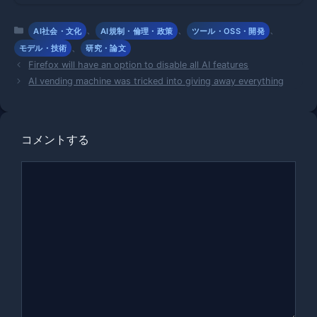
ング計画を
遂行！
カ
、
、
、
AI社会・文化
AI規制・倫理・政策
ツール・OSS・開発
テ
、
モデル・技術
研究・論文
ゴ
Firefox will have an option to disable all AI features
リ
AI vending machine was tricked into giving away everything
ー
コメントする
コ
メ
ン
ト