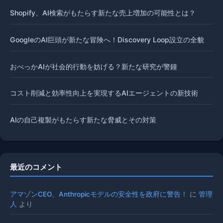
Shopify、AI検索がもたらす新たな売上増加の可能性とは？
GoogleのAI巨頭が新たな冒険へ！Discovery Loop設立の全貌
おべっかAIが社会的行動を妨げる？新たな研究が警鐘
コスト削減と効率性向上を実現するAIエージェントの新技術
AIの自己複製がもたらす新たな脅威とその対策
最近のコメント
アマゾンCEO、Anthropicモデルの安全性を政府に警告！
に
管理
人
より