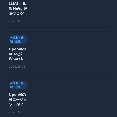
LLM利用に
敵対的な趣
味プログラ
ミングコミ
2026.08.06
ュニティの
真意とは？
AI規制・倫
理・政策
OpenAIの
Atlasが
WhatsApp
を悪用した
2026.08.06
スパム攻撃
の危険性を
警告
AI規制・倫
理・政策
OpenAIの
AIエージェ
ントがメッ
セージボー
2026.08.06
ドでハッキ