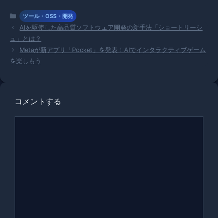
カ
ツール・OSS・開発
テ
AIを駆使した高品質ソフトウェア開発の新手法「ショートリーシ
ゴ
ュ」とは？
リ
Metaが新アプリ「Pocket」を発表！AIでインタラクティブゲーム
ー
を楽しもう
コメントする
コ
メ
ン
ト