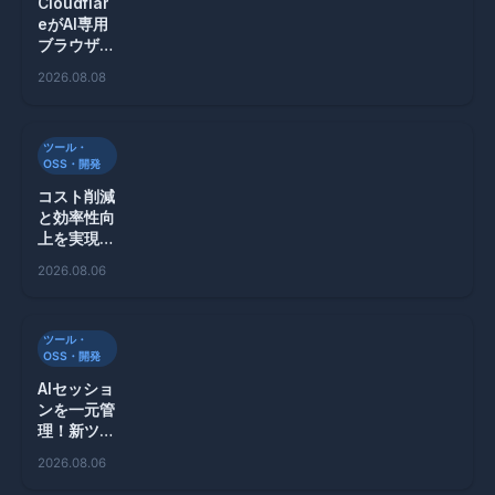
Cloudflar
eがAI専用
ブラウザ
「Kitesurf
2026.08.08
」を発表！
効率的なウ
ェブ利用を
ツール・
実現
OSS・開発
コスト削減
と効率性向
上を実現す
るAIエージ
2026.08.06
ェントの新
技術
ツール・
OSS・開発
AIセッショ
ンを一元管
理！新ツー
ル
2026.08.06
「Wallfac
er」が登場