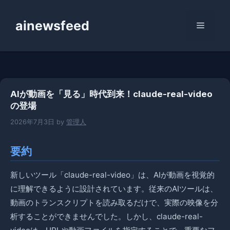
コ
ン
ainewsfeed
メ
テ
ン
ニ
ツ
へ
ス
ュ
AIが動画を「見る」時代到来！claude-real-video
キ
の登場
ッ
ー
プ
2026年7月3日
by
管理人
要約
新しいツール「claude-real-video」は、AIが動画を視覚的
に理解できるように設計されています。従来のAIツールは、
動画のトランスクリプトを読み取るだけで、実際の映像を分
析することができませんでした。しかし、claude-real-