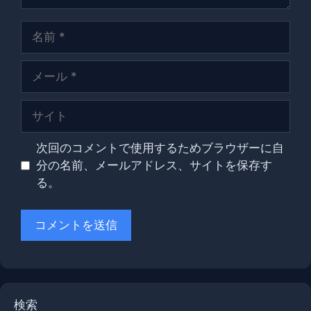
名
前
メ
ー
ル
サ
イ
ト
次回のコメントで使用するためブラウザーに自
分の名前、メールアドレス、サイトを保存す
る。
検索