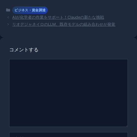
カ
ビジネス・資金調達
テ
AIが化学者の作業をサポート！Claudeの新たな挑戦
ゴ
リオデジャネイロのLLM、既存モデルの組み合わせが発覚
リ
ー
コメントする
コ
メ
ン
ト
名