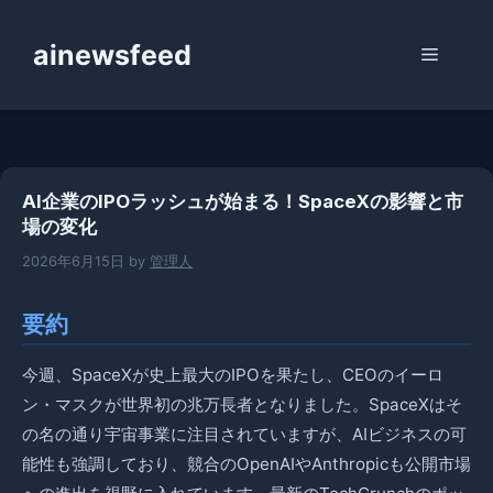
コ
ン
ainewsfeed
メ
テ
ン
ニ
ツ
へ
ス
ュ
AI企業のIPOラッシュが始まる！SpaceXの影響と市
キ
場の変化
ッ
ー
プ
2026年6月15日
by
管理人
要約
今週、SpaceXが史上最大のIPOを果たし、CEOのイーロ
ン・マスクが世界初の兆万長者となりました。SpaceXはそ
の名の通り宇宙事業に注目されていますが、AIビジネスの可
能性も強調しており、競合のOpenAIやAnthropicも公開市場