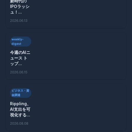
新時代の
IPOラッシ
ュ！
MANGOS
2026.06.13
企業がテク
ノロジー市
場を変える
weekly-
digest
今週のAIニ
ュース ト
ップ
10（2026
2026.06.15
年6月9
日〜15日）
ビジネス・資
金調達
Rippling、
AI支出を可
視化する新
ツールを発
2026.08.08
表！無駄遣
いを抑制へ