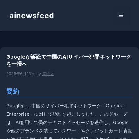
コ
ン
ainewsfeed
メ
テ
ン
ニ
ツ
へ
ス
ュ
Googleが訴訟で中国のAIサイバー犯罪ネットワーク
キ
を一掃へ
ッ
ー
プ
2026年6月13日
by
管理人
要約
Googleは、中国のサイバー犯罪ネットワーク「Outsider
Enterprise」に対して訴訟を起こしました。このグループ
は、AIを用いて偽のテキストメッセージを送信し、Google
や他のブランドを装ってパスワードやクレジットカード情報