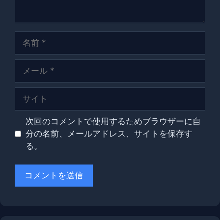
名
前
メ
ー
ル
サ
イ
ト
次回のコメントで使用するためブラウザーに自
分の名前、メールアドレス、サイトを保存す
る。