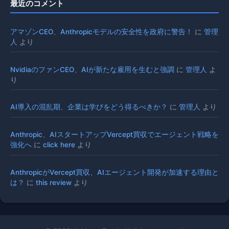
最近のコメント
アマゾンCEO、Anthropicモデルの安全性を政府に警告！
に
管理
人
より
NvidiaのファンCEO、AIが新たな雇用を生むと強調
に
管理人
よ
り
AI導入の混乱期、企業は学びをどう得るべきか？
に
管理人
より
Anthropic、AIスタートアップVercept買収でエージェント戦略を
強化へ
に
click here
より
AnthropicがVercept買収、AIエージェント開発が加速する理由と
は？
に
this review
より