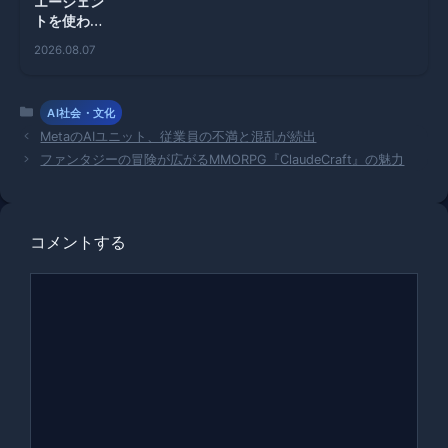
エージェン
トを使わな
い理由と
2026.08.07
は？シリコ
ンバレーの
悩み
カ
AI社会・文化
テ
MetaのAIユニット、従業員の不満と混乱が続出
ゴ
ファンタジーの冒険が広がるMMORPG『ClaudeCraft』の魅力
リ
ー
コメントする
コ
メ
ン
ト