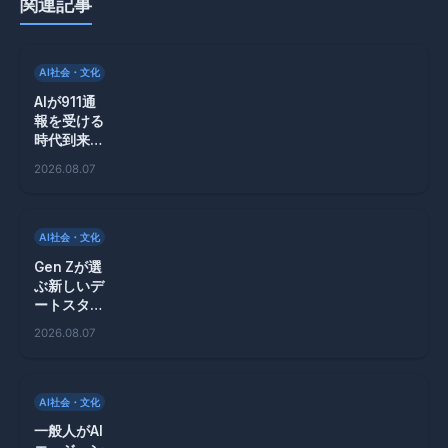
関連記事
AI社会・文化
AIが911通
報を受ける
時代到来！
ニューオー
2026.08.07
リンズの新
システムの
利点とリス
ク
AI社会・文化
Gen Zが選
ぶ新しいデ
ートスタイ
ル、AIマッ
2026.08.07
チメーカー
「Ditto」
が登場！
AI社会・文化
一般人がAI