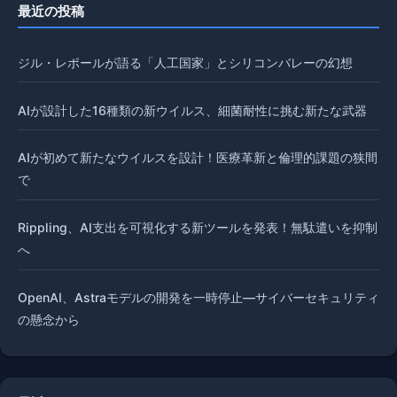
最近の投稿
ジル・レポールが語る「人工国家」とシリコンバレーの幻想
AIが設計した16種類の新ウイルス、細菌耐性に挑む新たな武器
AIが初めて新たなウイルスを設計！医療革新と倫理的課題の狭間
で
Rippling、AI支出を可視化する新ツールを発表！無駄遣いを抑制
へ
OpenAI、Astraモデルの開発を一時停止—サイバーセキュリティ
の懸念から