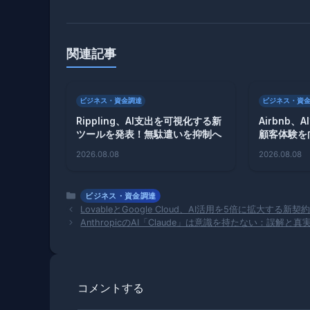
関連記事
ビジネス・資金調達
ビジネス・資
Rippling、AI支出を可視化する新
Airbnb
ツールを発表！無駄遣いを抑制へ
顧客体験を
2026.08.08
2026.08.08
カ
ビジネス・資金調達
テ
LovableとGoogle Cloud、AI活用を5倍に拡大する新
ゴ
AnthropicのAI「Claude」は意識を持たない：誤解と真
リ
ー
コメントする