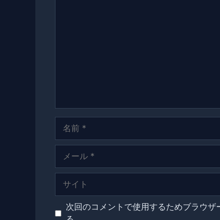
コ
メ
ン
ト
名
前
メ
ー
ル
サ
イ
ト
次回のコメントで使用するためブラウザ
る。