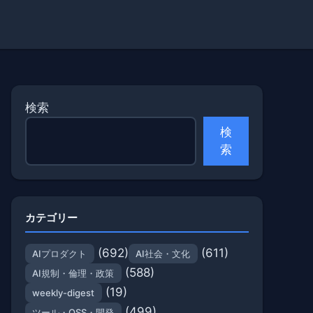
検索
検
索
カテゴリー
(692)
(611)
AIプロダクト
AI社会・文化
(588)
AI規制・倫理・政策
(19)
weekly-digest
(499)
ツール・OSS・開発