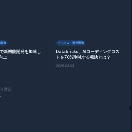
金調達
ビジネス・資金調達
、AIで新機能開発を加速し
Databricks、AIコーディングコス
向上
トを70%削減する秘訣とは？
2026.08.08
契約を締結
実