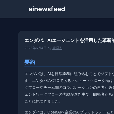
コ
ainewsfeed
ン
テ
ン
ツ
へ
エンダバ、AIエージェントを活用した革新
ス
キ
2026年6月4日
by
管理人
ッ
プ
要約
エンダバは、AIを日常業務に組み込むことでソフ
す。エンダバのCTOであるマシュー・クローク氏は
クフローやチーム間のコラボレーションの再考が必
ェントワークフローの実験が進む中で、開発者たち
ことに気づきました。
エンダバは、OpenAIを企業のAIプラットフォームとして