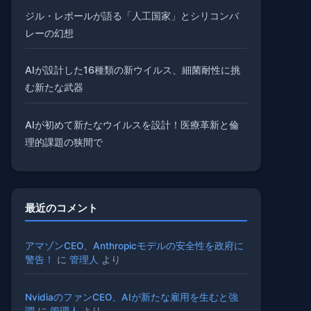
ジル・レポールが語る「人工国家」とシリコンバ
レーの幻想
AIが設計した16種類の新ウイルス、細菌耐性に挑
む新たな武器
AIが初めて新たなウイルスを設計！医療革新と倫
理的課題の狭間で
最近のコメント
アマゾンCEO、Anthropicモデルの安全性を政府に
警告！
に
管理人
より
NvidiaのファンCEO、AIが新たな雇用を生むと強
調
に
管理人
より