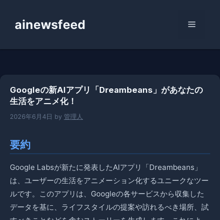
コ
ン
ainewsfeed
メ
テ
ン
ニ
ツ
へ
ス
ュ
Googleの新AIアプリ「Dreambeans」があなたの
キ
生活をアニメ化！
ッ
ー
プ
2026年6月4日
by
管理人
要約
Google Labsが新たに発表したAIアプリ「Dreambeans」
は、ユーザーの生活をアニメーション化するユニークなツー
ルです。このアプリは、Googleの各サービスから収集した
データを基に、ライフスタイルの提案や訪れるべき場所、試