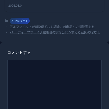
Live」が実
2026.08.04
現するリア
ルタイム対
話の未来
カ
AIプロダクト
テ
アルファベットが850億ドルを調達、AI市場への期待高まる
ゴ
xAI、ディープフェイク被害者の実名公開を求める裁判の行方は
リ
ー
コメントする
コ
メ
ン
ト