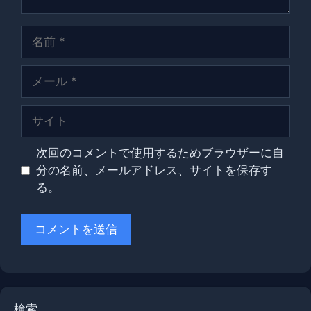
名
前
メ
ー
ル
サ
イ
ト
次回のコメントで使用するためブラウザーに自
分の名前、メールアドレス、サイトを保存す
る。
検索