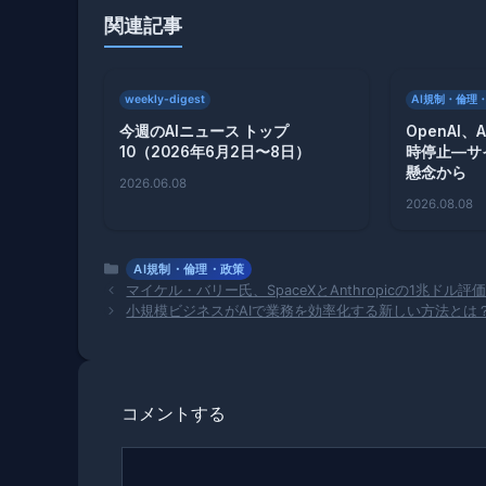
関連記事
weekly-digest
AI規制・倫理
今週のAIニュース トップ
OpenAI
10（2026年6月2日〜8日）
時停止—サ
懸念から
2026.06.08
2026.08.08
カ
AI規制・倫理・政策
テ
マイケル・バリー氏、SpaceXとAnthropicの1兆ドル
ゴ
小規模ビジネスがAIで業務を効率化する新しい方法とは
リ
ー
コメントする
コ