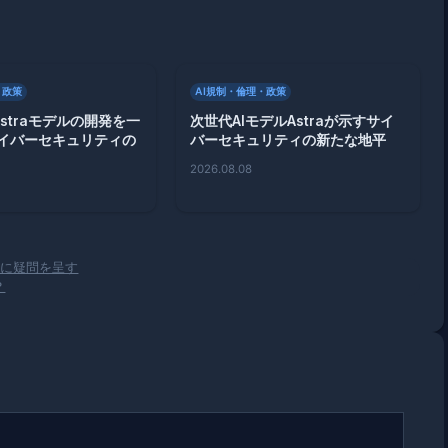
・政策
AI規制・倫理・政策
、Astraモデルの開発を一
次世代AIモデルAstraが示すサイ
イバーセキュリティの
バーセキュリティの新たな地平
2026.08.08
評価に疑問を呈す
？