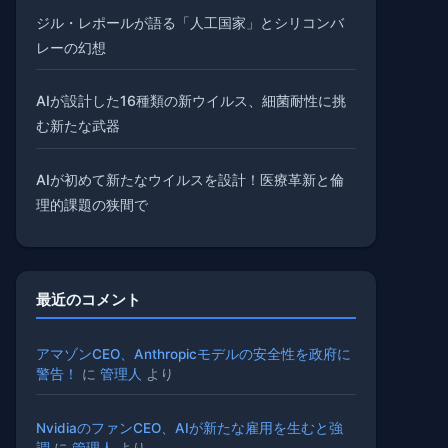
ジル・レポールが語る「人工国家」とシリコンバ
レーの幻想
AIが設計した16種類の新ウイルス、細菌耐性に挑
む新たな武器
AIが初めて新たなウイルスを設計！医療革新と倫
理的課題の狭間で
最近のコメント
アマゾンCEO、Anthropicモデルの安全性を政府に
警告！
に
管理人
より
NvidiaのファンCEO、AIが新たな雇用を生むと強
調
に
管理人
より