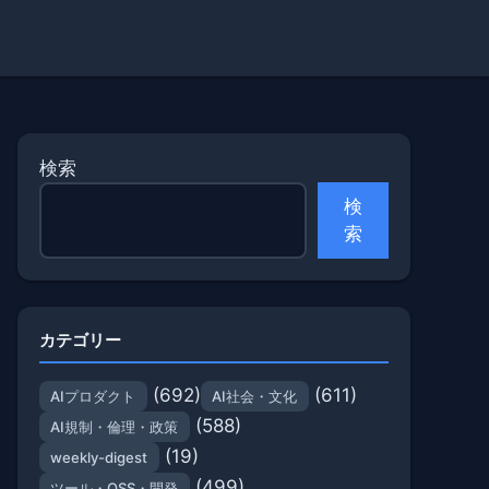
検索
検
索
カテゴリー
(692)
(611)
AIプロダクト
AI社会・文化
(588)
AI規制・倫理・政策
(19)
weekly-digest
(499)
ツール・OSS・開発