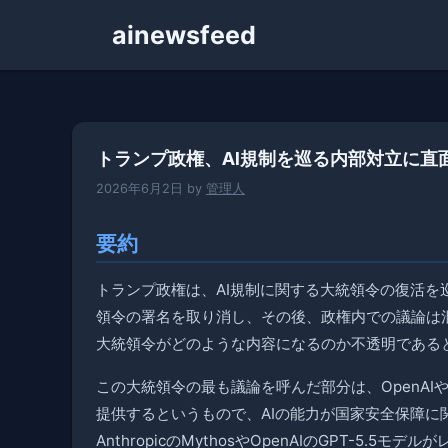
コ
ainewsfeed
ン
テ
ン
ツ
へ
トランプ政権、AI規制を巡る内部対立に直
ス
キ
2026年6月2日
by
管理人
ッ
プ
要約
トランプ政権は、AI規制に関する大統領令の復活
領令の署名を取り消し、その後、政権内での議論は
大統領令がどのような内容になるのか不透明である
この大統領令の最も議論を呼んだ部分は、OpenAIや
提供するというもので、AIの能力が国家安全保障に
AnthropicのMythosやOpenAIのGPT-5