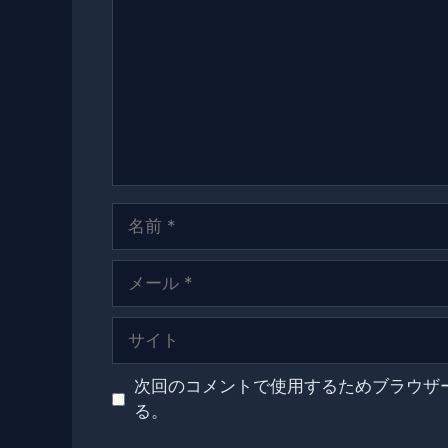
メ
ン
ト
名
前
メ
ー
ル
サ
イ
ト
次回のコメントで使用するためブラウザ
る。