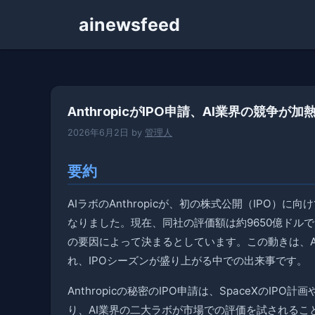
コ
ainewsfeed
ン
テ
ン
ツ
へ
AnthropicがIPO申請、AI業界の競争が
ス
キ
2026年6月2日
by
管理人
ッ
プ
要約
AIラボのAnthropicが、初の株式公開（IPO
なりました。現在、同社の評価額は約9650億ドル
の要因によって決まるとしています。この動きは、An
れ、IPOシーズンが盛り上がる中での出来事です。
Anthropicの秘密のIPO申請は、SpaceXのI
り、AI業界の二大ラボが市場での評価を試されることに