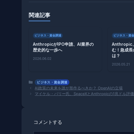
関連記事
ビジネス・資金調達
ビジネス・資
AnthropicがIPO申請、AI業界の
Anthro
歴史的な一歩へ
む！急成長
は？
2026.06.02
2026.05.21
カ
ビジネス・資金調達
テ
AI政策の未来を誰が形作るべきか？ OpenAIの立場
ゴ
マイケル・バリー氏、SpaceXとAnthropicの1兆ドル
リ
ー
コメントする