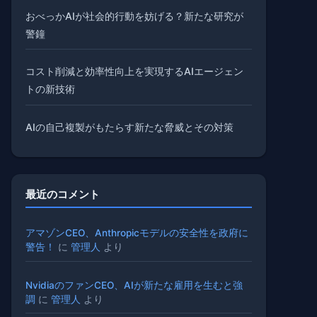
おべっかAIが社会的行動を妨げる？新たな研究が
警鐘
コスト削減と効率性向上を実現するAIエージェン
トの新技術
AIの自己複製がもたらす新たな脅威とその対策
最近のコメント
アマゾンCEO、Anthropicモデルの安全性を政府に
警告！
に
管理人
より
NvidiaのファンCEO、AIが新たな雇用を生むと強
調
に
管理人
より