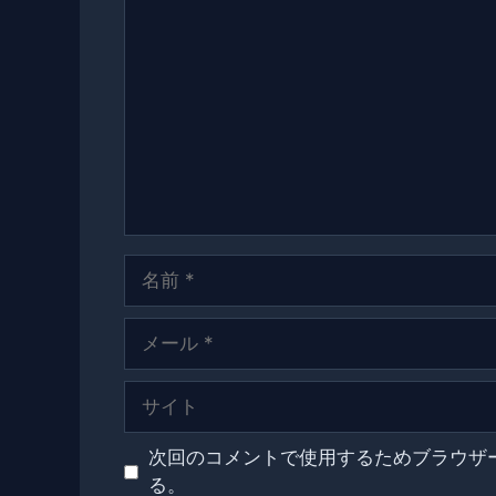
コ
メ
ン
ト
名
前
メ
ー
ル
サ
イ
ト
次回のコメントで使用するためブラウザ
る。