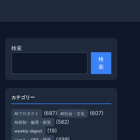
検索
検
索
カテゴリー
(687)
(607)
AIプロダクト
AI社会・文化
(582)
AI規制・倫理・政策
(19)
weekly-digest
(498)
ツール・OSS・開発