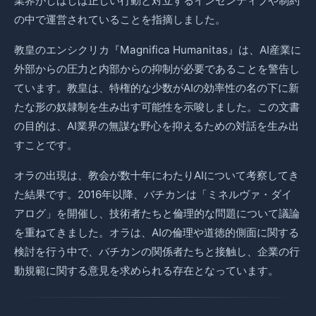
業界がしばしば正しい行動と対立するインセンティブや制約
の中で運営されていることを指摘しました。
教皇のエンシクリカ『Magnifica Humanitas』は、AI産業に
外部からの圧力と内部からの抑制が必要であることを警告し
ています。教皇は、特権的な少数がAIの効率性の名の下に新
たな形の奴隷制を生み出す可能性を示唆しました。この文書
の目的は、AI業界の無謀な野心を抑えるための対話を生み出
すことです。
オラの出現は、教会が数十年にわたりAIについて考察してき
た結果です。2016年以降、バチカンは「ミネルヴァ・ダイ
アログ」を開催し、技術者たちと倫理的な問題について議論
を重ねてきました。オラは、AIの倫理や道徳的側面に関する
検討を行う中で、バチカンの関係者たちと接触し、企業の行
動規範に関する意見を求められる存在となっています。