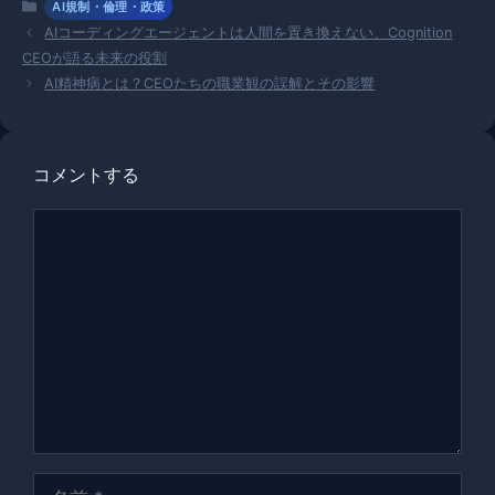
カ
AI規制・倫理・政策
テ
AIコーディングエージェントは人間を置き換えない、Cognition
ゴ
CEOが語る未来の役割
リ
AI精神病とは？CEOたちの職業観の誤解とその影響
ー
コメントする
コ
メ
ン
ト
名