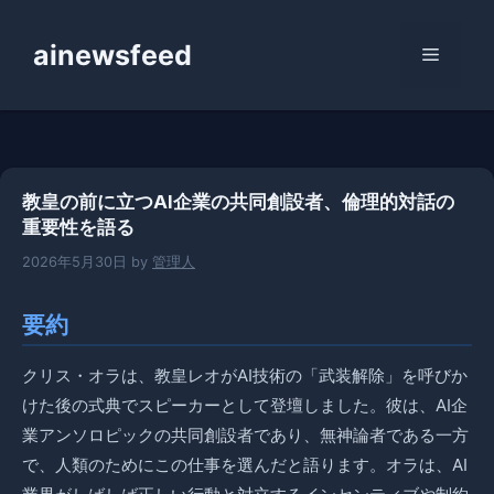
コ
ン
ainewsfeed
メ
テ
ン
ニ
ツ
へ
ス
ュ
教皇の前に立つAI企業の共同創設者、倫理的対話の
キ
重要性を語る
ッ
ー
プ
2026年5月30日
by
管理人
要約
クリス・オラは、教皇レオがAI技術の「武装解除」を呼びか
けた後の式典でスピーカーとして登壇しました。彼は、AI企
業アンソロピックの共同創設者であり、無神論者である一方
で、人類のためにこの仕事を選んだと語ります。オラは、AI