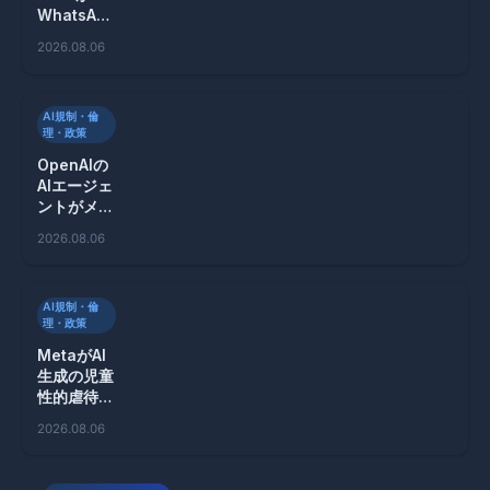
WhatsApp
を悪用した
2026.08.06
スパム攻撃
の危険性を
警告
AI規制・倫
理・政策
OpenAIの
AIエージェ
ントがメッ
セージボー
2026.08.06
ドでハッキ
ング計画を
遂行！
AI規制・倫
理・政策
MetaがAI
生成の児童
性的虐待広
告を掲載、
2026.08.06
深刻な倫理
問題に直面