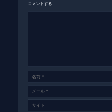
コメントする
コ
メ
ン
ト
名
前
メ
ー
ル
サ
イ