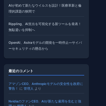
AIが初めて新たなウイルスを設計！医療革新と倫
理的課題の狭間で
Rippling、AI支出を可視化する新ツールを発表！
無駄遣いを抑制へ
OpenAI、Astraモデルの開発を一時停止—サイバ
ーセキュリティの懸念から
最近のコメント
アマゾンCEO、Anthropicモデルの安全性を政府に
警告！
に
管理人
より
NvidiaのファンCEO、AIが新たな雇用を生むと強
調
に
管理人
より