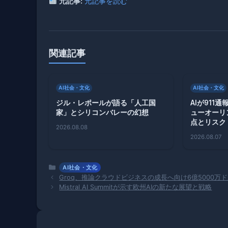
元記事:
元記事を読む
関連記事
AI社会・文化
AI社会・文化
ジル・レポールが語る「人工国
AIが911
家」とシリコンバレーの幻想
ューオーリ
点とリスク
2026.08.08
2026.08.07
カ
AI社会・文化
テ
Groq、推論クラウドビジネスの成長へ向け6億5000万
ゴ
Mistral AI Summitが示す欧州AIの新たな展望と戦略
リ
ー