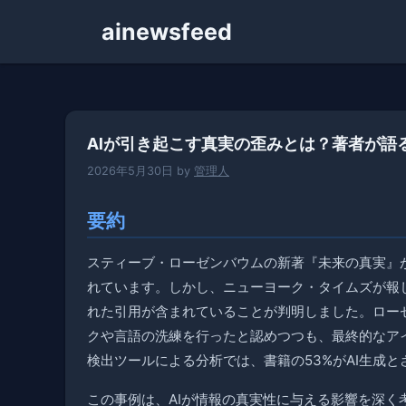
コ
ainewsfeed
ン
テ
ン
ツ
へ
AIが引き起こす真実の歪みとは？著者が語
ス
キ
2026年5月30日
by
管理人
ッ
プ
要約
スティーブ・ローゼンバウムの新著『未来の真実』
れています。しかし、ニューヨーク・タイムズが報
れた引用が含まれていることが判明しました。ロー
クや言語の洗練を行ったと認めつつも、最終的なア
検出ツールによる分析では、書籍の53%がAI生成と
この事例は、AIが情報の真実性に与える影響を深く