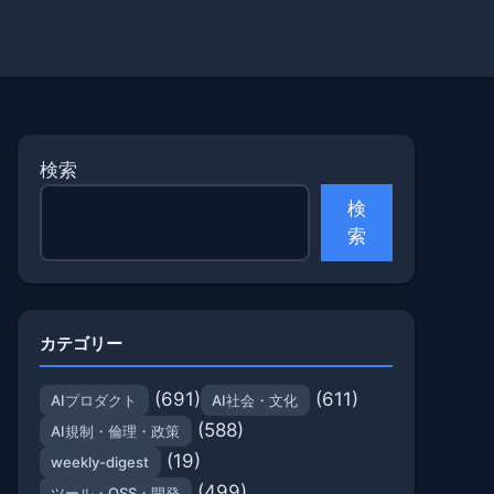
検索
検
索
カテゴリー
(691)
(611)
AIプロダクト
AI社会・文化
(588)
AI規制・倫理・政策
(19)
weekly-digest
(499)
ツール・OSS・開発