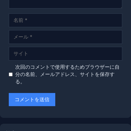
名
前
メ
ー
ル
サ
イ
ト
次回のコメントで使用するためブラウザーに自
分の名前、メールアドレス、サイトを保存す
る。