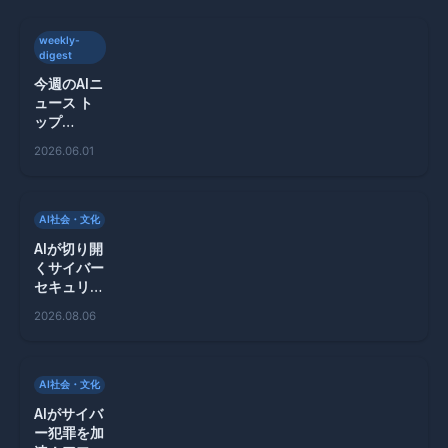
weekly-
digest
今週のAIニ
ュース ト
ップ
10（2026
2026.06.01
年5月26
日〜6月1
日）
AI社会・文化
AIが切り開
くサイバー
セキュリテ
ィの新境地
2026.08.06
とその限界
AI社会・文化
AIがサイバ
ー犯罪を加