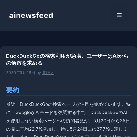
コ
ン
ainewsfeed
メ
テ
ン
ニ
ツ
へ
ス
ュ
DuckDuckGoの検索利用が急増、ユーザーはAIから
キ
の解放を求める
ッ
ー
プ
2026年5月28日
by
管理人
要約
最近、DuckDuckGoの検索ページが注目を集めています。特
に、GoogleがAIモードを強調する中で、DuckDuckGoのAI
を使用しない検索ページへの訪問者数が、5月20日から25日
の間に平均22.7%増加し、特に5月24日には27.7%に達しま