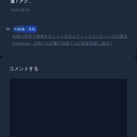
速！アフリ
カでの脅威
2026.08.05
と対策の現
状
カ
AI社会・文化
テ
自然の思考を模倣するニューロモルフィックコンピュータの誕生
ゴ
Cognition、25Bドル評価で10億ドルの資金調達に成功！
リ
ー
コメントする
コ
メ
ン
ト