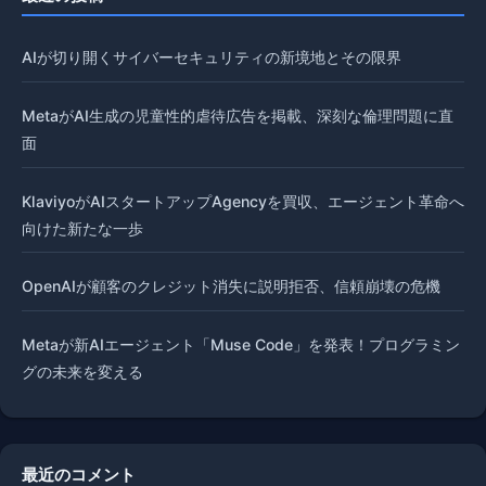
AIが切り開くサイバーセキュリティの新境地とその限界
MetaがAI生成の児童性的虐待広告を掲載、深刻な倫理問題に直
面
KlaviyoがAIスタートアップAgencyを買収、エージェント革命へ
向けた新たな一歩
OpenAIが顧客のクレジット消失に説明拒否、信頼崩壊の危機
Metaが新AIエージェント「Muse Code」を発表！プログラミン
グの未来を変える
最近のコメント