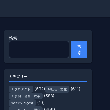
検索
検
索
カテゴリー
(692)
(611)
AIプロダクト
AI社会・文化
(588)
AI規制・倫理・政策
(19)
weekly-digest
(499)
ツール・OSS・開発