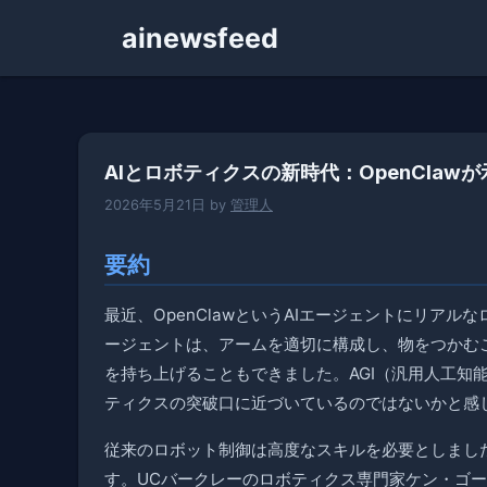
コ
ainewsfeed
ン
テ
ン
ツ
へ
AIとロボティクスの新時代：OpenClaw
ス
キ
2026年5月21日
by
管理人
ッ
プ
要約
最近、OpenClawというAIエージェントにリア
ージェントは、アームを適切に構成し、物をつかむ
を持ち上げることもできました。AGI（汎用人工知
ティクスの突破口に近づいているのではないかと感
従来のロボット制御は高度なスキルを必要としまし
す。UCバークレーのロボティクス専門家ケン・ゴー