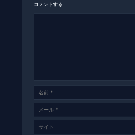
コメントする
コ
メ
ン
ト
名
前
メ
ー
ル
サ
イ