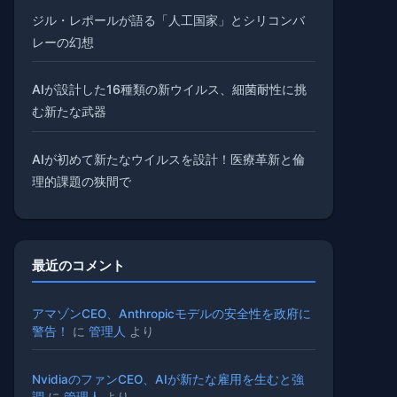
ジル・レポールが語る「人工国家」とシリコンバ
レーの幻想
AIが設計した16種類の新ウイルス、細菌耐性に挑
む新たな武器
AIが初めて新たなウイルスを設計！医療革新と倫
理的課題の狭間で
最近のコメント
アマゾンCEO、Anthropicモデルの安全性を政府に
警告！
に
管理人
より
NvidiaのファンCEO、AIが新たな雇用を生むと強
調
に
管理人
より