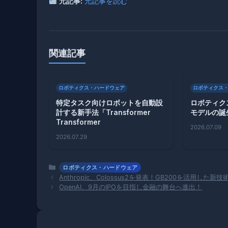
元記事:
元記事を読む
関連記事
ロボティクス・ハードウェア
ロボティクス
特定タスク向けロボットを自動設
ロボティク
計する新手法「Transformer
モデルの誕
Transformer
2026.07.09
2026.07.29
カ
ロボティクス・ハードウェア
テ
Anthropic、Colossus2を発表！GB200を活用した
ゴ
OpenAI、9月のIPOを目指し金融の舞台へ進出！
リ
ー