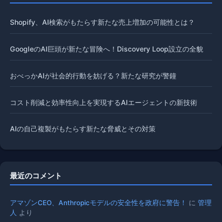
Shopify、AI検索がもたらす新たな売上増加の可能性とは？
GoogleのAI巨頭が新たな冒険へ！Discovery Loop設立の全貌
おべっかAIが社会的行動を妨げる？新たな研究が警鐘
コスト削減と効率性向上を実現するAIエージェントの新技術
AIの自己複製がもたらす新たな脅威とその対策
最近のコメント
アマゾンCEO、Anthropicモデルの安全性を政府に警告！
に
管理
人
より