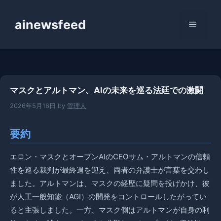
コ
ン
ainewsfeed
メ
テ
ン
ニ
ツ
へ
ス
ュ
マスクとアルトマン、AIの未来を巡る法廷での激闘
キ
ッ
2026年5月16日
by
管理人
ー
プ
要約
エロン・マスクとオープンAIのCEOサム・アルトマンの信頼
性を巡る裁判が最終週を迎え、両者の弁護士が言葉を交わし
ました。アルトマンは、マスクの経歴に疑問を投げかけ、彼
が人工一般知能（AGI）の開発をコントロールしたがってい
ると主張しました。一方、マスク側はアルトマンが自身の利