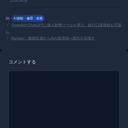
2026.08.06
ドでハッキ
ング計画を
遂行！
カ
AI規制・倫理・政策
テ
OpenAIがChatGPTに個人財務ツールを導入、銀行口座接続も可能
ゴ
に
リ
Runway、動画生成からAIの新境地へ進化を目指す
ー
コメントする
コ
メ
ン
ト