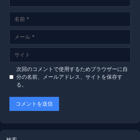
名
前
メ
ー
ル
サ
イ
ト
次回のコメントで使用するためブラウザーに自
分の名前、メールアドレス、サイトを保存す
る。
検索