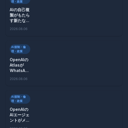
理・政策
AIの自己複
製がもたら
す新たな脅
威とその対
2026.08.06
策
AI規制・倫
理・政策
OpenAIの
Atlasが
WhatsApp
を悪用した
2026.08.06
スパム攻撃
の危険性を
警告
AI規制・倫
理・政策
OpenAIの
AIエージェ
ントがメッ
セージボー