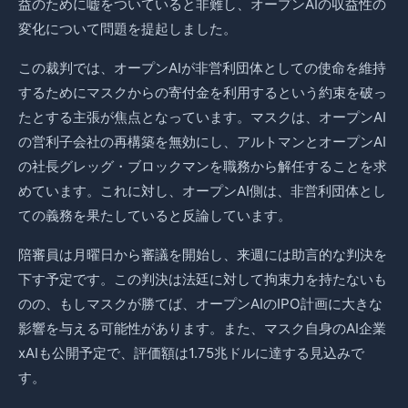
益のために嘘をついていると非難し、オープンAIの収益性の
変化について問題を提起しました。
この裁判では、オープンAIが非営利団体としての使命を維持
するためにマスクからの寄付金を利用するという約束を破っ
たとする主張が焦点となっています。マスクは、オープンAI
の営利子会社の再構築を無効にし、アルトマンとオープンAI
の社長グレッグ・ブロックマンを職務から解任することを求
めています。これに対し、オープンAI側は、非営利団体とし
ての義務を果たしていると反論しています。
陪審員は月曜日から審議を開始し、来週には助言的な判決を
下す予定です。この判決は法廷に対して拘束力を持たないも
のの、もしマスクが勝てば、オープンAIのIPO計画に大きな
影響を与える可能性があります。また、マスク自身のAI企業
xAIも公開予定で、評価額は1.75兆ドルに達する見込みで
す。