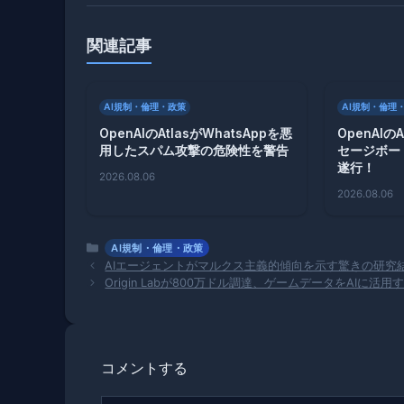
関連記事
AI規制・倫理・政策
AI規制・倫理
OpenAIのAtlasがWhatsAppを悪
OpenAI
用したスパム攻撃の危険性を警告
セージボー
遂行！
2026.08.06
2026.08.06
カ
AI規制・倫理・政策
テ
AIエージェントがマルクス主義的傾向を示す驚きの研究
ゴ
Origin Labが800万ドル調達、ゲームデータをAIに活
リ
ー
コメントする