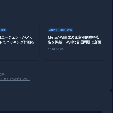
・政策
AI規制・倫理・政策
のAIエージェントがメッ
MetaがAI生成の児童性的虐待広
ドでハッキング計画を
告を掲載、深刻な倫理問題に直面
2026.08.06
結果
用する新たな橋渡し役に