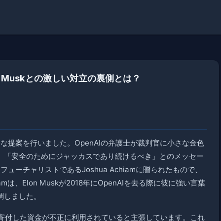
！Muskとの激しい対立の裏側とは？
ニークな提案を行いました。OpenAIの弁護士が裁判官に小さな金色
、「安全のためにジャッカスであり続けるべき」とのメッセー
ューチャリストであるJoshua Achiamに贈られたもので、
は、Elon Muskが2018年にOpenAIを去る際に彼に強い言葉
調しました。
彼が寄付した資金が不正に利用されていると主張しています。これ