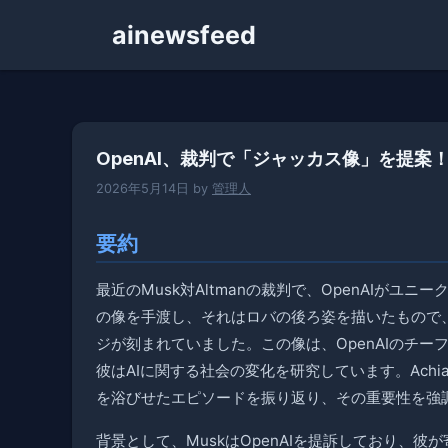
コ
ainewsfeed
ン
テ
ン
ツ
へ
OpenAI、裁判で「ジャッカス像」を提案
ス
キ
2026年5月14日
by
管理人
ッ
プ
要約
最近のMusk対Altmanの裁判で、OpenAIがユ
の像を手渡し、それはロバの後ろ姿を描いたもので
ジが刻まれていました。この像は、OpenAIのチーフフ
彼はAIに関する社会の変化を研究しています。Achiam
を浴びせたエピソードを振り返り、その重要性を強
背景として、MuskはOpenAIを提訴しており、