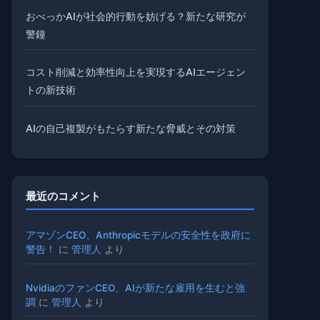
おべっかAIが社会的行動を妨げる？新たな研究が
警鐘
コスト削減と効率性向上を実現するAIエージェン
トの新技術
AIの自己複製がもたらす新たな脅威とその対策
最近のコメント
アマゾンCEO、Anthropicモデルの安全性を政府に
警告！
に
管理人
より
NvidiaのファンCEO、AIが新たな雇用を生むと強
調
に
管理人
より