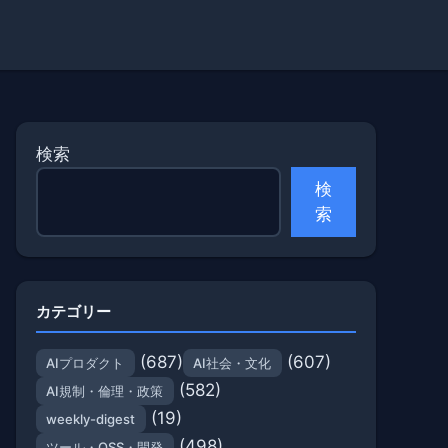
検索
検
索
カテゴリー
(687)
(607)
AIプロダクト
AI社会・文化
(582)
AI規制・倫理・政策
(19)
weekly-digest
(498)
ツール・OSS・開発