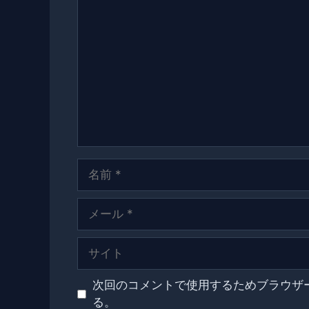
コ
メ
ン
ト
名
前
メ
ー
ル
サ
イ
ト
次回のコメントで使用するためブラウザ
る。