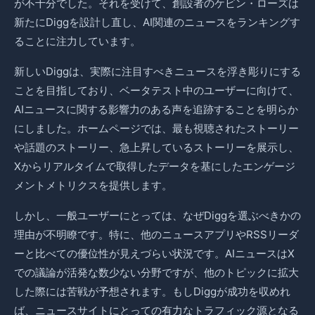
が不十分でした。それを受けて、創設者のケビン・ローズは
新たにDiggを設計し直し、AI関連のニュースをランキングす
ることに注力しています。
新しいDiggは、実際に注目すべきニュースを浮き彫りにする
ことを目指しており、ベータテスト中のユーザーに向けて、
AIニュースに関する影響力のある声を追跡することを明らか
にしました。ホームページでは、最も視聴されたストーリー
や話題のストーリー、急上昇しているストーリーを展示し、
Xからリアルタイムで取得したデータを基にしたエンゲージ
メントメトリクスを提供します。
しかし、一般ユーザーにとっては、なぜDiggを選ぶべきかの
理由が不明瞭です。特に、他のニュースアプリやRSSリーダ
ーと比べての優位性が見えづらい状況です。AIニュースはX
での議論が活発な数少ない分野ですが、他のトピックに拡大
した際には苦戦が予想されます。もしDiggが成功を収めれ
ば、ニュースサイトにとっての有力なトラフィック源となる