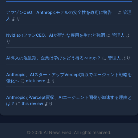
アマゾンCEO、Anthropicモデルの安全性を政府に警告！
に
管理
人
より
NvidiaのファンCEO、AIが新たな雇用を生むと強調
に
管理人
よ
り
AI導入の混乱期、企業は学びをどう得るべきか？
に
管理人
より
Anthropic、AIスタートアップVercept買収でエージェント戦略を
強化へ
に
click here
より
AnthropicがVercept買収、AIエージェント開発が加速する理由と
は？
に
this review
より
© 2026 AI News Feed. All rights reserved.