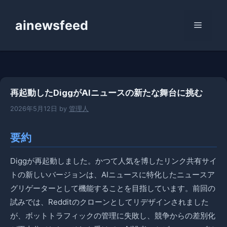
コ
ン
ainewsfeed
メ
テ
ン
ニ
ツ
へ
ス
ュ
再起動したDiggがAIニュースの新たな舞台に挑む
キ
ッ
2026年5月12日
by
管理人
ー
プ
要約
Diggが再起動しました。かつて人気を博したリンク共有サイ
トの新しいバージョンは、AIニュースに特化したニュースア
グリゲーターとして機能することを目指しています。前回の
試みでは、Redditのクローンとしてリデザインされました
が、ボットトラフィックの管理に失敗し、競争からの差別化