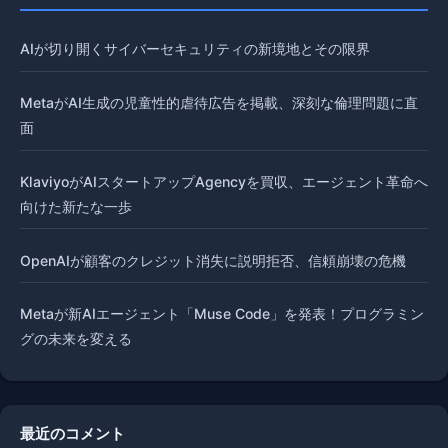
AIが切り開くサイバーセキュリティの新境地とその限界
MetaがAI生成の児童性的虐待広告を掲載、深刻な倫理問題に直
面
KlaviyoがAIスタートアップAgencyを買収、エージェント革命へ
向けた新たな一歩
OpenAIが顧客のクレジット消失に説明拒否、信頼崩壊の危機
Metaが新AIエージェント「Muse Code」を発表！プログラミン
グの未来を変える
最近のコメント