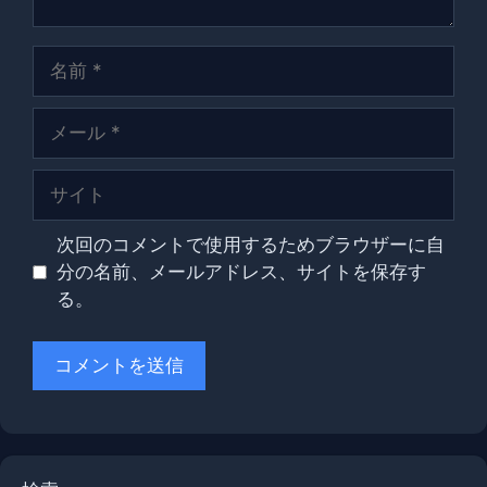
名
前
メ
ー
ル
サ
イ
ト
次回のコメントで使用するためブラウザーに自
分の名前、メールアドレス、サイトを保存す
る。