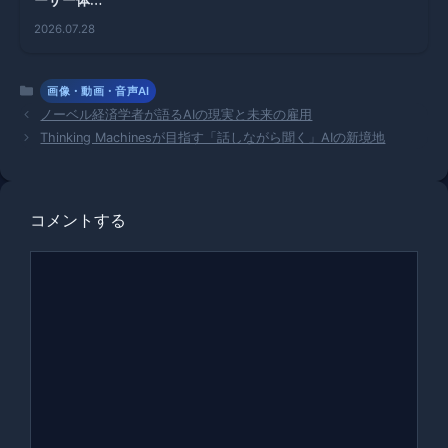
ーザー体験
を一変！情
2026.07.28
報消費の新
しい時代へ
カ
画像・動画・音声AI
テ
ノーベル経済学者が語るAIの現実と未来の雇用
ゴ
Thinking Machinesが目指す「話しながら聞く」AIの新境地
リ
ー
コメントする
コ
メ
ン
ト