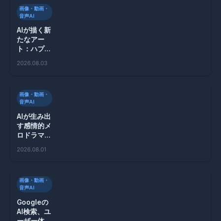
画像・動画・
音声AI
AIが描く新
たなアー
ト：ハプス
ブルク顎を
2026.08.03
持つカエル
のSVG生成
画像・動画・
音声AI
AIが生み出
す感情的メ
ロドラマが
Xを席巻！
2026.08.01
その裏側と
は？
画像・動画・
音声AI
Googleの
AI検索、ユ