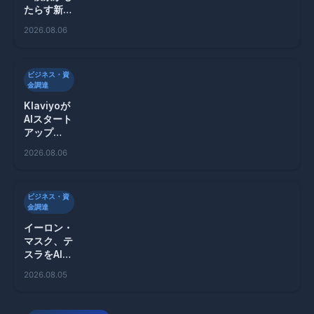
たらす新た
な売上増加
2026.08.06
の可能性と
は？
ビジネス・資
金調達
Klaviyoが
AIスタート
アップ
Agencyを
2026.08.06
買収、エー
ジェント革
命へ向けた
ビジネス・資
新たな一歩
金調達
イーロン・
マスク、テ
スラをAIと
ロボティク
2026.08.05
スの企業へ
シフト！