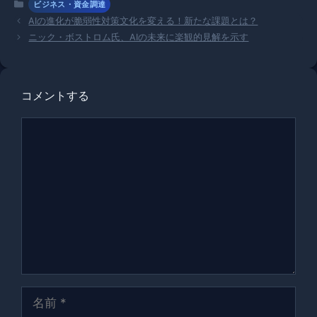
カ
ビジネス・資金調達
テ
AIの進化が脆弱性対策文化を変える！新たな課題とは？
ゴ
ニック・ボストロム氏、AIの未来に楽観的見解を示す
リ
ー
コメントする
コ
メ
ン
ト
名
前