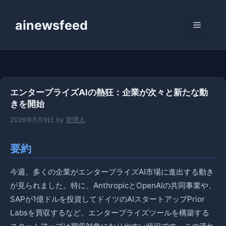
コ
ン
ainewsfeed
メ
テ
ン
ニ
ツ
へ
ス
ュ
エンタープライズAIの熱狂：企業が次々と新たな動
キ
きを開始
ッ
ー
プ
2026年5月9日
by
管理人
要約
今週、多くの企業がエンタープライズAI市場に進出する動き
が見られました。特に、AnthropicとOpenAIの共同事業や、
SAPが1億ドルを投資してドイツのAIスタートアップPrior
Labsを買収するなど、エンタープライズツールを構築する