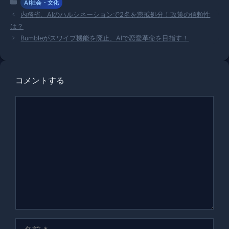
カ
AI社会・文化
テ
内務省、AIのハルシネーションで2名を懲戒処分！政策の信頼性
ゴ
は？
リ
Bumbleがスワイプ機能を廃止、AIで恋愛革命を目指す！
ー
コメントする
コ
メ
ン
ト
名