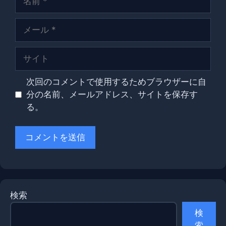
前
メ
ー
ル
サ
イ
ト
次回のコメントで使用するためブラウザーに自
分の名前、メールアドレス、サイトを保存す
る。
検索
検
索