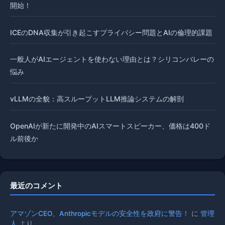
開始！
ICEのDNA収集が引き起こすプライバシー問題とAIの倫理的課題
一般人がAIエージェントを使わない理由とは？シリコンバレーの
悩み
vLLMの全貌：高スループットLLM推論システムの解剖
OpenAIが新たに開発中のAIスマートスピーカー、価格は400ド
ル前後か
最近のコメント
アマゾンCEO、Anthropicモデルの安全性を政府に警告！
に
管理
人
より