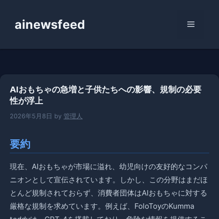
コ
ン
ainewsfeed
メ
テ
ン
ニ
ツ
へ
ス
ュ
AIおもちゃの急増と子供たちへの影響、規制の必要
キ
性が浮上
ッ
ー
プ
2026年5月8日
by
管理人
要約
現在、AIおもちゃが市場に溢れ、幼児向けの友好的なコンパ
ニオンとして宣伝されています。しかし、この分野はまだほ
とんど規制されておらず、消費者団体はAIおもちゃに対する
厳格な規制を求めています。例えば、FoloToyのKumma