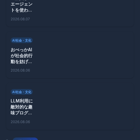
エージェン
トを使わな
い理由と
2026.08.07
は？シリコ
ンバレーの
悩み
AI社会・文化
おべっかAI
が社会的行
動を妨げ
る？新たな
2026.08.06
研究が警鐘
AI社会・文化
LLM利用に
敵対的な趣
味プログラ
ミングコミ
2026.08.06
ュニティの
真意とは？