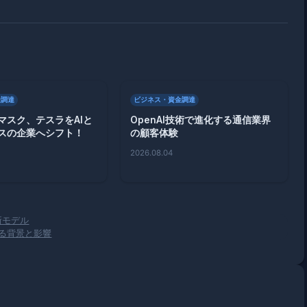
金調達
ビジネス・資金調達
マスク、テスラをAIと
OpenAI技術で進化する通信業界
スの企業へシフト！
の顧客体験
2026.08.04
た新モデル
える背景と影響