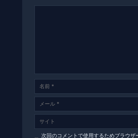
コ
メ
ン
ト
名
前
メ
ー
ル
サ
イ
ト
次回のコメントで使用するためブラウザ