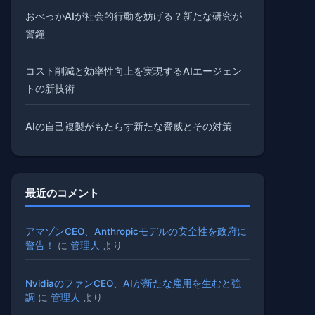
おべっかAIが社会的行動を妨げる？新たな研究が
警鐘
コスト削減と効率性向上を実現するAIエージェン
トの新技術
AIの自己複製がもたらす新たな脅威とその対策
最近のコメント
アマゾンCEO、Anthropicモデルの安全性を政府に
警告！
に
管理人
より
NvidiaのファンCEO、AIが新たな雇用を生むと強
調
に
管理人
より