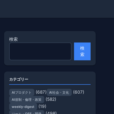
検索
検
索
カテゴリー
(687)
(607)
AIプロダクト
AI社会・文化
(582)
AI規制・倫理・政策
(19)
weekly-digest
(498)
ツール・OSS・開発