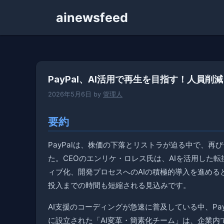
コ
ainewsfeed
ン
テ
ン
ツ
へ
PayPal、AI活用で再生を目指す！人員削
ス
キ
2026年5月6日
by
管理人
ッ
プ
要約
PayPalは、株価の下落とリストラが迫る中で、
た。CEOのエンリケ・ロレス氏は、AIを活用した
ィブ化、開発プロセスへのAIの積極的導入を進め
投入までの時間も短縮される見込みです。
AI支援のコーディングが急速に普及している中、Pa
に設立された「AI変革・簡素化チーム」は、企業内