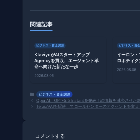
関連記事
ビジネス・資金調達
ビジネス・資
KlaviyoがAIスタートアップ
イーロン・
Agencyを買収、エージェント革
ロボティク
命へ向けた新たな一歩
2026.08.05
2026.08.06
カ
ビジネス・資金調達
テ
OpenAI、GPT-5.5 Instantを発表！誤情報を減少させ
ゴ
TelusがAIを駆使してコールセンターのアクセントを変
リ
ー
コメントする