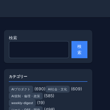
検索
検
索
カテゴリー
(690)
(609)
AIプロダクト
AI社会・文化
(585)
AI規制・倫理・政策
(19)
weekly-digest
(498)
ツール・OSS・開発