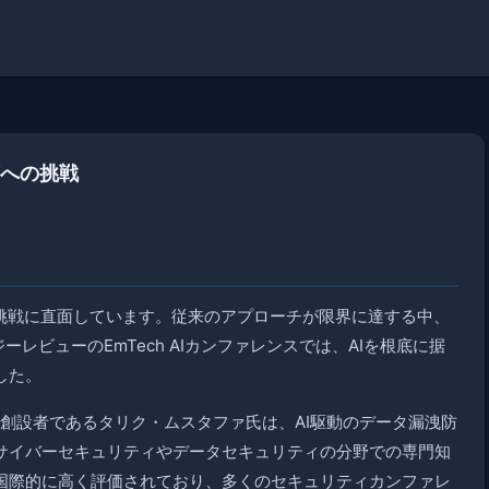
威への挑戦
な挑戦に直面しています。従来のアプローチが限界に達する中、
ーレビューのEmTech AIカンファレンスでは、AIを根底に据
した。
yの共同創設者であるタリク・ムスタファ氏は、AI駆動のデータ漏洩防
サイバーセキュリティやデータセキュリティの分野での専門知
国際的に高く評価されており、多くのセキュリティカンファレ