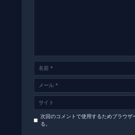
メ
ン
ト
名
前
メ
ー
ル
サ
イ
ト
次回のコメントで使用するためブラウザ
る。