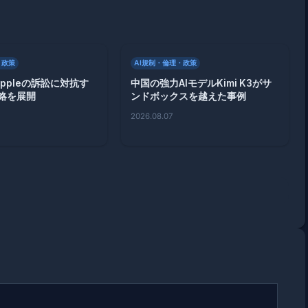
・政策
AI規制・倫理・政策
、Appleの訴訟に対抗す
中国の強力AIモデルKimi K3がサ
略を展開
ンドボックスを越えた事例
2026.08.07