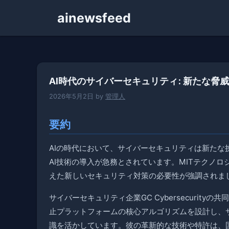
コ
ainewsfeed
ン
テ
ン
ツ
へ
AI時代のサイバーセキュリティ: 新たな脅
ス
キ
2026年5月2日
by
管理人
ッ
プ
要約
AIの時代において、サイバーセキュリティは新た
AI技術の導入が急務とされています。MITテクノロジ
えた新しいセキュリティ対策の必要性が強調されま
サイバーセキュリティ企業GC Cybersecurit
止プラットフォームの核心アルゴリズムを設計し、
識を活かしています。彼の革新的な技術や特許は、