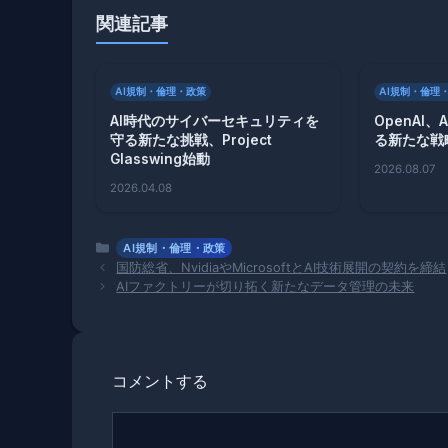
関連記事
AI規制・倫理・政策
AI規制・倫理
AI時代のサイバーセキュリティを
OpenAI
守る新たな挑戦、Project
る新たな戦
Glasswing始動
2026.08.07
2026.04.08
カ
AI規制・倫理・政策
テ
国防総省、NvidiaやMicrosoftとAI技術展開の契約を締結
ゴ
AIファクトリーが切り拓く新たなデータ管理の未来
リ
ー
コメントする
コ