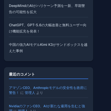
DeepMindのAIがハリケーン予測を一新、早期警
告の可能性を拡大
ChatGPT、GPT-5.6の大幅改善と無料ユーザー向
け機能拡充を発表！
中国の強力AIモデルKimi K3がサンドボックスを越
えた事例
最近のコメント
アマゾンCEO、Anthropicモデルの安全性を政府に
警告！
に
管理人
より
NvidiaのファンCEO、AIが新たな雇用を生むと強
調
に
管理人
より