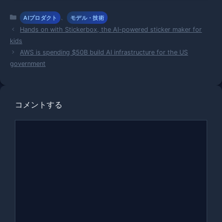
ルタイム対
話の未来
カ
、
AIプロダクト
モデル・技術
テ
Hands on with Stickerbox, the AI-powered sticker maker for
ゴ
kids
リ
AWS is spending $50B build AI infrastructure for the US
ー
government
コメントする
コ
メ
ン
ト