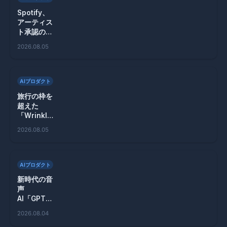
Spotify、
アーティス
ト承認のAI
リミックス
2026.08.05
機能を発
表！
AIプロダクト
旅行の枠を
超えた
「Wrinkle
s」で周囲
2026.08.05
の物語を発
見しよう！
AIプロダクト
新時代の音
声
AI「GPT-
Live」が実
2026.08.04
現するリア