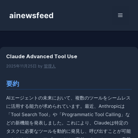
コ
ン
ainewsfeed
メ
テ
ン
ニ
ツ
へ
ス
ュ
Claude Advanced Tool Use
キ
ッ
2025年11月25日
by
管理人
ー
プ
要約
AIエージェントの未来において、複数のツールをシームレス
に活用する能力が求められています。最近、Anthropicは
「Tool Search Tool」や「Programmatic Tool Calling」な
どの新機能を発表しました。これにより、Claudeは特定の
タスクに必要なツールを動的に発見し、呼び出すことが可能