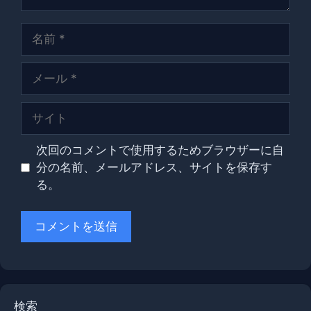
名
前
メ
ー
ル
サ
イ
ト
次回のコメントで使用するためブラウザーに自
分の名前、メールアドレス、サイトを保存す
る。
検索