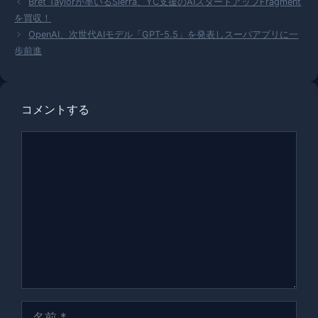
える
Bret Taylorが率いるSierra、YC支援のAIスタートアップFragment
ゴ
を買収！
リ
OpenAI、次世代AIモデル「GPT-5.5」を発表しスーパアプリに一
ー
歩前進
コメントする
コ
メ
ン
ト
名