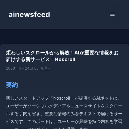
コ
ン
ainewsfeed
メ
テ
ン
ニ
ツ
へ
ス
ュ
煩わしいスクロールから解放！AIが重要な情報をお
キ
届けする新サービス「Noscroll
ッ
ー
プ
2026年4月24日
by
管理人
要約
新しいスタートアップ「Noscroll」が提供するAIボットは、
ユーザーがソーシャルメディアやニュースサイトをスクロー
ルする手間を省き、重要な情報のみをテキストで届けるサー
ビスです。このボットは、ユーザーが興味を持つ内容を学習