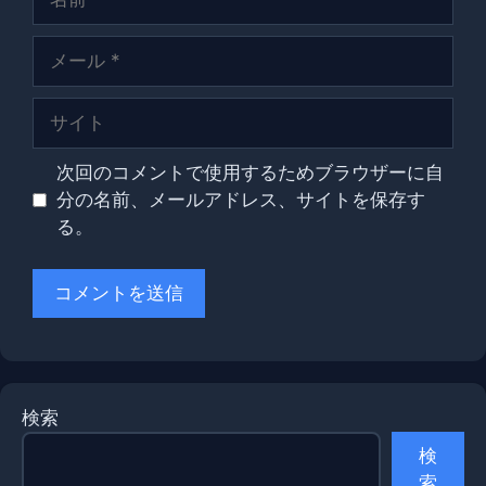
前
メ
ー
ル
サ
イ
ト
次回のコメントで使用するためブラウザーに自
分の名前、メールアドレス、サイトを保存す
る。
検索
検
索