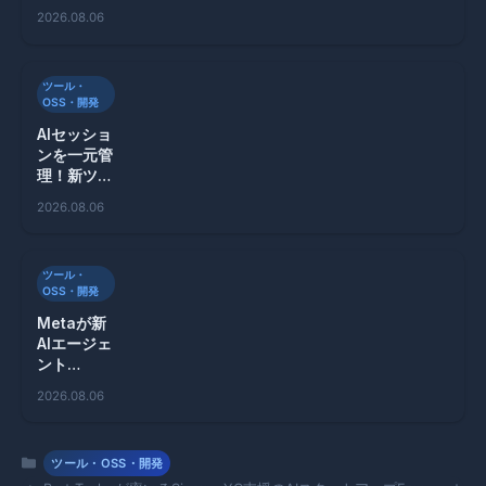
るAIエージ
2026.08.06
ェントの新
技術
ツール・
OSS・開発
AIセッショ
ンを一元管
理！新ツー
ル
2026.08.06
「Wallfac
er」が登場
ツール・
OSS・開発
Metaが新
AIエージェ
ント
「Muse
2026.08.06
Code」を
発表！プロ
グラミング
カ
ツール・OSS・開発
の未来を変
テ