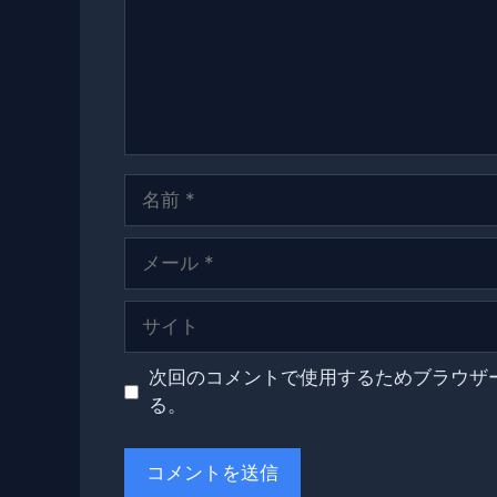
ト
名
前
メ
ー
ル
サ
イ
ト
次回のコメントで使用するためブラウザ
る。