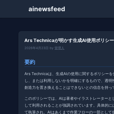
コ
ainewsfeed
ン
テ
ン
ツ
へ
Ars Technicaが明かす生成AI使用ポリシ
ス
キ
2026年4月23日
by
管理人
ッ
プ
要約
Ars Technicaは、生成AIの使用に関するポリ
し、または利用しないかを明確にするもので、透明
創造力を置き換えることはできないとの信念を持っ
このポリシーでは、AIは著者やイラストレーターと
して利用されることが強調されています。具体的には、A
て執筆され、AIはあくまで作業フローの一部として