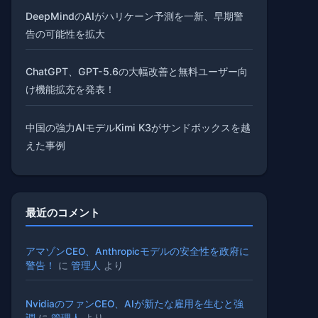
DeepMindのAIがハリケーン予測を一新、早期警
告の可能性を拡大
ChatGPT、GPT-5.6の大幅改善と無料ユーザー向
け機能拡充を発表！
中国の強力AIモデルKimi K3がサンドボックスを越
えた事例
最近のコメント
アマゾンCEO、Anthropicモデルの安全性を政府に
警告！
に
管理人
より
NvidiaのファンCEO、AIが新たな雇用を生むと強
調
に
管理人
より