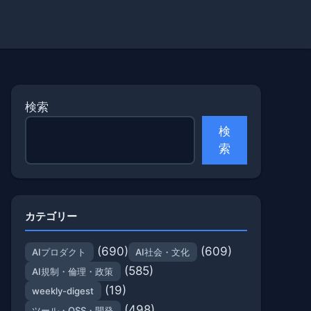
検索
検
索
カテゴリー
(690)
(609)
AIプロダクト
AI社会・文化
(585)
AI規制・倫理・政策
(19)
weekly-digest
(498)
ツール・OSS・開発