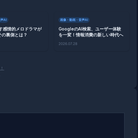
声AI
画像・動画・音声AI
出す感情的メロドラマが
GoogleのAI検索、ユーザー体験
その裏側とは？
を一変！情報消費の新しい時代へ
2026.07.28
表！
供