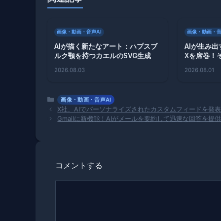
画像・動画・音声AI
画像・動画・音
AIが描く新たなアート：ハプスブ
AIが生み
ルク顎を持つカエルのSVG生成
Xを席巻！
2026.08.03
2026.08.01
カ
画像・動画・音声AI
テ
X社、AIでパーソナライズされたカスタムフィードを発
ゴ
Gmailに新機能！AIがメールを要約して迅速な回答を提
リ
ー
コメントする
コ
メ
ン