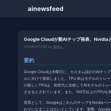
コ
ainewsfeed
ン
テ
ン
ツ
へ
Google Cloudが新AIチップ発表、Nvi
ス
キ
2026年4月23日
by
管理人
ッ
プ
要約
Google Cloudは水曜日に、カスタム設計のAI
ルに分けて発表しました。TPU 8tはモデルのトレー
の新しいTPUは、前世代と比較してAIモデルのト
させるとされています。また、100万以上のTPU
背景として、GoogleはこれらのチップをNvidia
わりになることはないとしています。実際、Googleは今