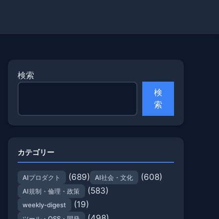
検索
検
索
カテゴリー
(689)
(608)
AIプロダクト
AI社会・文化
(583)
AI規制・倫理・政策
(19)
weekly-digest
(498)
ツール・OSS・開発