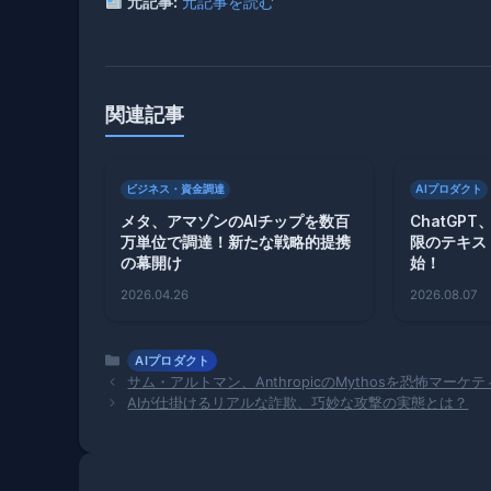
元記事:
元記事を読む
関連記事
ビジネス・資金調達
AIプロダクト
メタ、アマゾンのAIチップを数百
ChatGP
万単位で調達！新たな戦略的提携
限のテキス
の幕開け
始！
2026.04.26
2026.08.07
カ
AIプロダクト
テ
サム・アルトマン、AnthropicのMythosを恐怖マーケ
ゴ
AIが仕掛けるリアルな詐欺、巧妙な攻撃の実態とは？
リ
ー