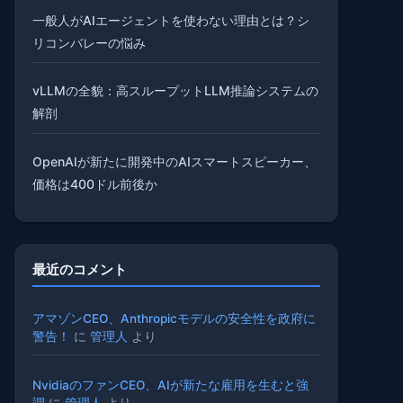
一般人がAIエージェントを使わない理由とは？シ
リコンバレーの悩み
vLLMの全貌：高スループットLLM推論システムの
解剖
OpenAIが新たに開発中のAIスマートスピーカー、
価格は400ドル前後か
最近のコメント
アマゾンCEO、Anthropicモデルの安全性を政府に
警告！
に
管理人
より
NvidiaのファンCEO、AIが新たな雇用を生むと強
調
に
管理人
より