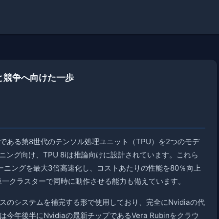
diaと競争へ向けた一歩
チップである第8世代のテンソル処理ユニット（TPU）を2つのモデ
ニング向け、TPU 8iは推論向けに設計されています。これら
レーニングを最大3倍高速化し、コストあたりの性能を80％向上
を単一クラスターで同時に動作させる能力も備えています。
ベースのシステムを補完する形で使用しており、完全にNvidiaの代
年後半にNvidiaの最新チップであるVera Rubinをクラウ