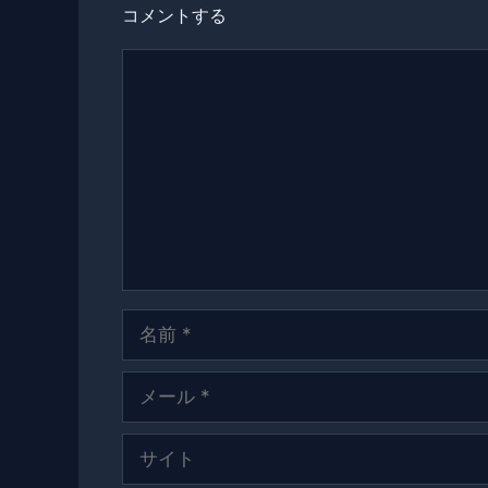
コメントする
コ
メ
ン
ト
名
前
メ
ー
ル
サ
イ