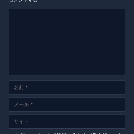
コ
メ
ン
ト
名
前
メ
ー
ル
サ
イ
ト