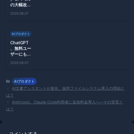
の大幅改善
と無料ユー
2026.08.07
ザー向け機
能拡充を発
表！
AIプロダクト
ChatGPT
、無料ユー
ザーにも無
制限のテキ
2026.08.07
ストチャッ
トを提供開
始！
カ
AIプロダクト
テ
AI文書アシスタントが進化、仮想ファイルシステム導入の理由と
ゴ
は？
リ
Anthropic、Claude Code利用者に追加料金導入へ—その背景と
ー
は？
コメントする