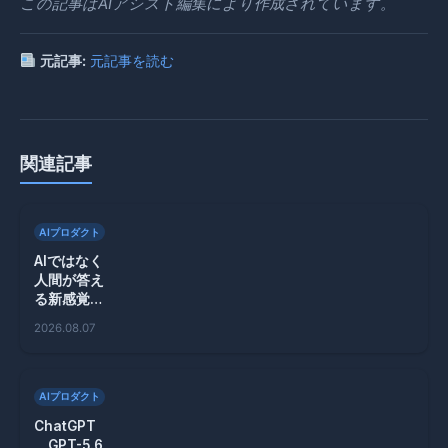
この記事はAIアシスト編集により作成されています。
元記事:
元記事を読む
関連記事
AIプロダクト
AIではなく
人間が答え
る新感覚チ
ャットボッ
2026.08.07
ト
「ChatTJ
B
AIプロダクト
ChatGPT
、GPT-5.6