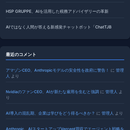
HSP GRUPPE、AIを活用した税務アドバイザリーの革新
AIではなく人間が答える新感覚チャットボット「ChatTJB
最近のコメント
アマゾンCEO、Anthropicモデルの安全性を政府に警告！
に
管理
人
より
NvidiaのファンCEO、AIが新たな雇用を生むと強調
に
管理人
よ
り
AI導入の混乱期、企業は学びをどう得るべきか？
に
管理人
より
Anthropic、AIスタートアップVercept買収でエージェント戦略を