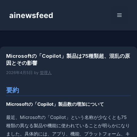
コ
ン
ainewsfeed
メ
テ
ン
ニ
ツ
へ
ス
ュ
Microsoftの「Copilot」製品は75種類超、混乱の原
キ
因とその影響
ッ
ー
プ
2026年4月5日
by
管理人
要約
Microsoftの「Copilot」製品数の増加について
最近、Microsoftの「Copilot」という名称が少なくとも75
種類の異なる製品や機能に使われていることが明らかになり
ました。具体的には、アプリ、機能、プラットフォーム、キ