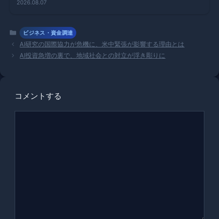
2026.08.07
のAIパート
ナーシップ
を締結
カ
ビジネス・資金調達
テ
AI研究の国際協力が危機に、米中緊張が影響する理由とは
ゴ
AI投資急増の裏で、地域社会との対立が浮き彫りに
リ
ー
コメントする
コ
メ
ン
ト