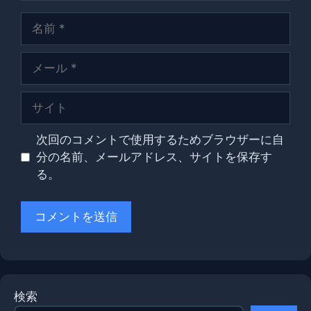
名
前
メ
ー
ル
サ
イ
ト
次回のコメントで使用するためブラウザーに自
分の名前、メールアドレス、サイトを保存す
る。
検索