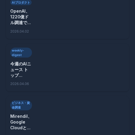
AIプロダクト
OpenAI、
1220億ド
ル調達で企
業向けAIが
2026.04.02
変わる理由
とは？
weekly-
digest
今週のAIニ
ュース ト
ップ
10（2026
2026.04.06
年3月24
日〜30
日）
ビジネス・資
金調達
Mirendil、
Google
Cloudと
100億円超