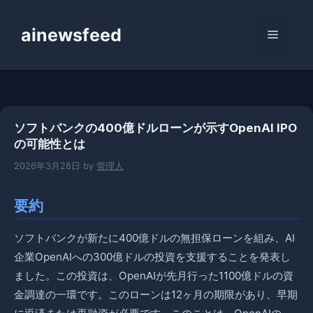
コ
ン
ainewsfeed
メ
テ
ン
ニ
ツ
へ
ス
ュ
ソフトバンクの400億ドルローンが示すOpenAI IPO
キ
の可能性とは
ッ
ー
プ
2026年3月28日
by
管理人
要約
ソフトバンクが新たに400億ドルの無担保ローンを組み、AI
企業OpenAIへの300億ドルの投資を支援することを発表し
ました。この投資は、OpenAIが先月行った1100億ドルの資
金調達の一環です。このローンは12ヶ月の期限があり、早期