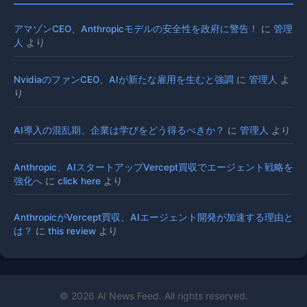
アマゾンCEO、Anthropicモデルの安全性を政府に警告！
に
管理
人
より
NvidiaのファンCEO、AIが新たな雇用を生むと強調
に
管理人
よ
り
AI導入の混乱期、企業は学びをどう得るべきか？
に
管理人
より
Anthropic、AIスタートアップVercept買収でエージェント戦略を
強化へ
に
click here
より
AnthropicがVercept買収、AIエージェント開発が加速する理由と
は？
に
this review
より
© 2026 AI News Feed. All rights reserved.