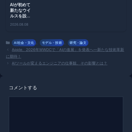
AIが初めて
新たなウイ
ルスを設
計！医療革
2026.08.08
新と倫理的
課題の狭間
で
カ
、
、
AI社会・文化
モデル・技術
研究・論文
テ
Apple、2026年WWDCで「AIの進展」を発表へ—新たな技術革新
ゴ
に期待！
リ
AIツールが変えるエンジニアの仕事観、その影響とは？
ー
コメントする
コ
メ
ン
ト