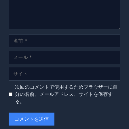
名
前
メ
ー
ル
サ
イ
ト
次回のコメントで使用するためブラウザーに自
分の名前、メールアドレス、サイトを保存す
る。