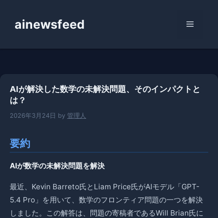
コ
ン
ainewsfeed
メ
テ
ン
ニ
ツ
へ
ス
ュ
AIが解決した数学の未解決問題、そのインパクトと
キ
は？
ッ
ー
プ
2026年3月24日
by
管理人
要約
AIが数学の未解決問題を解決
最近、Kevin Barreto氏とLiam Price氏がAIモデル「GPT-
5.4 Pro」を用いて、数学のフロンティア問題の一つを解決
しました。この解答は、問題の寄稿者であるWill Brian氏に