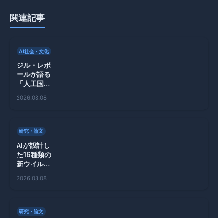
関連記事
AI社会・文化
ジル・レポ
ールが語る
「人工国
家」とシリ
2026.08.08
コンバレー
の幻想
研究・論文
AIが設計し
た16種類の
新ウイル
ス、細菌耐
2026.08.08
性に挑む新
たな武器
研究・論文