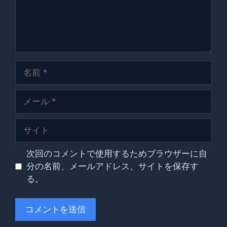
名
前
メ
ー
ル
サ
イ
ト
次回のコメントで使用するためブラウザーに自
分の名前、メールアドレス、サイトを保存す
る。