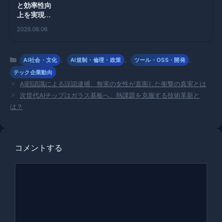
と効率性向
上を実現す
るAIエージ
2026.08.06
ェントの新
技術
カ
、
、
、
AI社会・文化
AI規制・倫理・政策
ツール・OSS・開発
テ
テック企業動向
ゴ
AI顔認識による誤認逮捕、無実の女性が直面した衝撃の真実とは
リ
次世代AIチップはガラス基板へ、熱課題を克服する技術革新と
ー
は？
コメントする
コ
メ
ン
ト