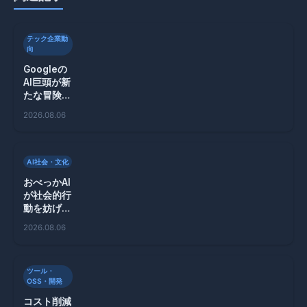
テック企業動
向
Googleの
AI巨頭が新
たな冒険
へ！
2026.08.06
Discovery
Loop設立
の全貌
AI社会・文化
おべっかAI
が社会的行
動を妨げ
る？新たな
2026.08.06
研究が警鐘
ツール・
OSS・開発
コスト削減