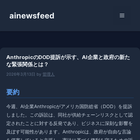
コ
ン
ainewsfeed
メ
テ
ン
ニ
ツ
へ
ス
ュ
AnthropicのDOD提訴が示す、AI企業と政府の新た
キ
な緊張関係とは？
ッ
ー
プ
2026年3月13日
by
管理人
要約
今週、AI企業Anthropicがアメリカ国防総省（DOD）を提訴
しました。この訴訟は、同社が供給チェーンリスクとして認
定されたことに対する反発であり、ビジネスに深刻な影響を
及ぼす可能性があります。Anthropicは、政府が自由な言論