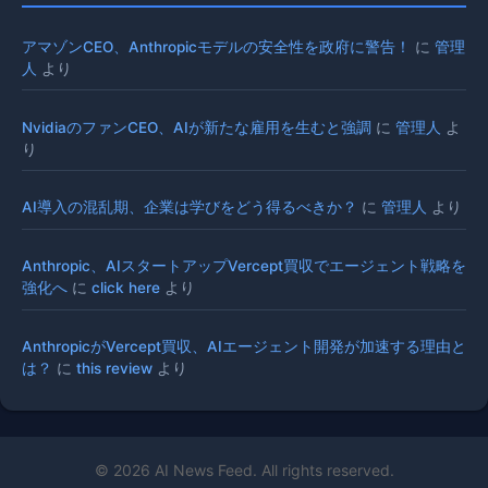
アマゾンCEO、Anthropicモデルの安全性を政府に警告！
に
管理
人
より
NvidiaのファンCEO、AIが新たな雇用を生むと強調
に
管理人
よ
り
AI導入の混乱期、企業は学びをどう得るべきか？
に
管理人
より
Anthropic、AIスタートアップVercept買収でエージェント戦略を
強化へ
に
click here
より
AnthropicがVercept買収、AIエージェント開発が加速する理由と
は？
に
this review
より
© 2026 AI News Feed. All rights reserved.