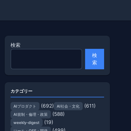
検索
検
索
カテゴリー
(692)
(611)
AIプロダクト
AI社会・文化
(588)
AI規制・倫理・政策
(19)
weekly-digest
(499)
ツール・OSS・開発