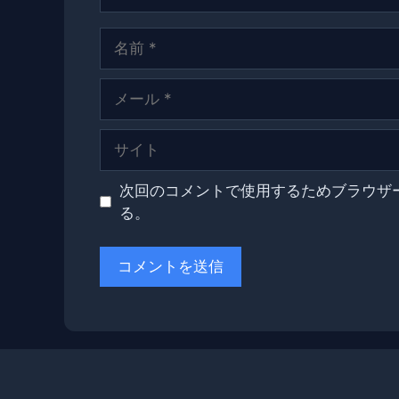
名
前
メ
ー
ル
サ
イ
ト
次回のコメントで使用するためブラウザ
る。