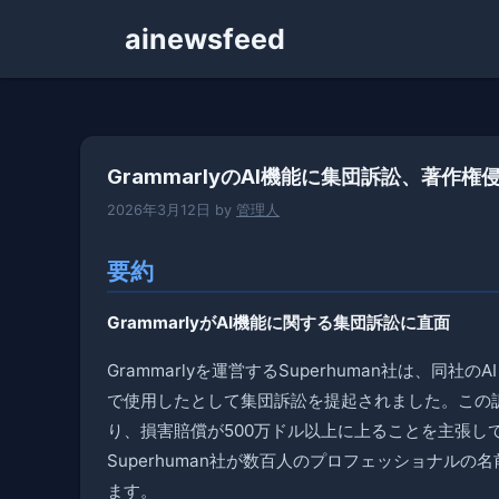
コ
ainewsfeed
ン
テ
ン
ツ
へ
GrammarlyのAI機能に集団訴訟、著作
ス
キ
2026年3月12日
by
管理人
ッ
プ
要約
GrammarlyがAI機能に関する集団訴訟に直面
Grammarlyを運営するSuperhuman社は、同社の
で使用したとして集団訴訟を提起されました。この
り、損害賠償が500万ドル以上に上ることを主張し
Superhuman社が数百人のプロフェッショナル
ます。