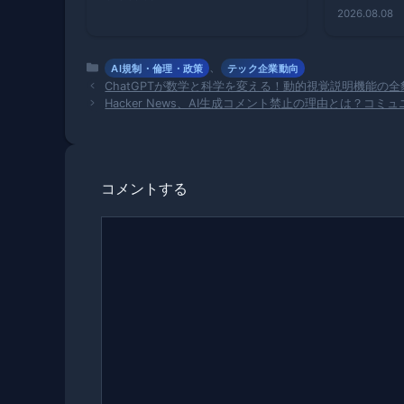
2026.08.08
カ
、
AI規制・倫理・政策
テック企業動向
テ
ChatGPTが数学と科学を変える！動的視覚説明機能の全
ゴ
Hacker News、AI生成コメント禁止の理由とは？コ
リ
ー
コメントする
コ
メ
ン
ト