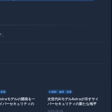
す。
・政策
AI規制・倫理・政策
、Astraモデルの開発を一
次世代AIモデルAstraが示すサイ
イバーセキュリティの
バーセキュリティの新たな地平
2026.08.08