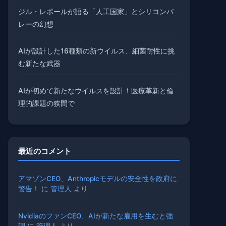
ジル・レポールが語る「人工国家」とシリコンバ
レーの幻想
AIが設計した16種類の新ウイルス、細菌耐性に挑
む新たな武器
AIが初めて新たなウイルスを設計！医療革新と倫
理的課題の狭間で
最近のコメント
アマゾンCEO、Anthropicモデルの安全性を政府に
警告！
に
管理人
より
NvidiaのファンCEO、AIが新たな雇用を生むと強
調
に
管理人
より