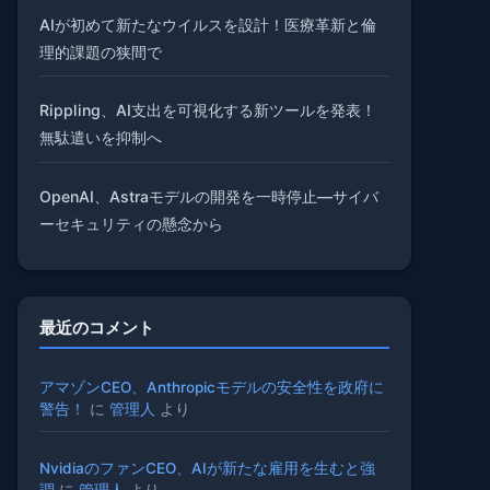
AIが初めて新たなウイルスを設計！医療革新と倫
理的課題の狭間で
Rippling、AI支出を可視化する新ツールを発表！
無駄遣いを抑制へ
OpenAI、Astraモデルの開発を一時停止—サイバ
ーセキュリティの懸念から
最近のコメント
アマゾンCEO、Anthropicモデルの安全性を政府に
警告！
に
管理人
より
NvidiaのファンCEO、AIが新たな雇用を生むと強
調
に
管理人
より