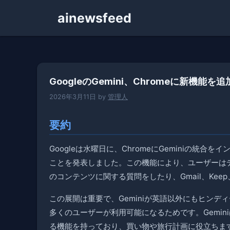
コ
ainewsfeed
ン
テ
ン
ツ
へ
GoogleのGemini、Chromeに新機
ス
キ
2026年3月11日
by
管理人
ッ
プ
要約
Googleは水曜日に、ChromeにGeminiの
ことを発表しました。この機能により、ユーザーはデ
のコンテンツに関する質問をしたり、Gmail、Keep、
この展開は重要で、Geminiが英語以外にもヒン
多くのユーザーが利用可能になるためです。Gemi
る機能を持っており、買い物や旅行計画に役立ちま