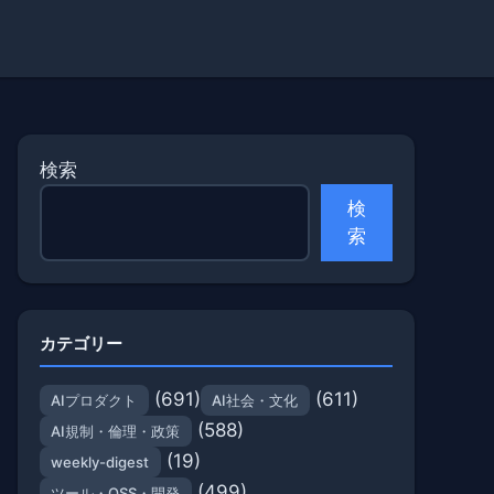
検索
検
索
カテゴリー
(691)
(611)
AIプロダクト
AI社会・文化
(588)
AI規制・倫理・政策
(19)
weekly-digest
(499)
ツール・OSS・開発