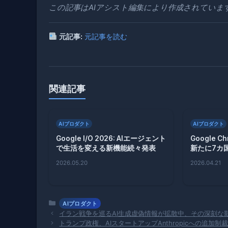
この記事はAIアシスト編集により作成されていま
元記事:
元記事を読む
関連記事
AIプロダクト
AIプロダクト
Google I/O 2026: AIエージェント
Google C
で生活を変える新機能続々発表
新たに7カ
2026.05.20
2026.04.21
カ
AIプロダクト
テ
イラン戦争を巡るAI生成虚偽情報が拡散中、その深刻な
ゴ
トランプ政権、AIスタートアップAnthropicへの追加