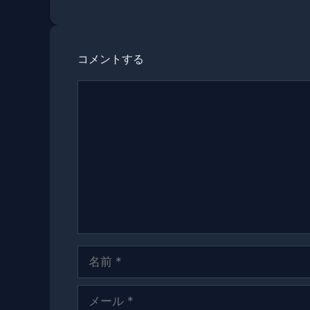
リ
ー
コメントする
コ
メ
ン
ト
名
前
メ
ー