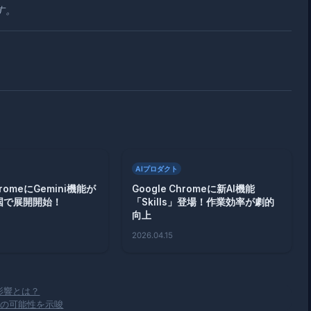
す。
AIプロダクト
hromeにGemini機能が
Google Chromeに新AI機能
国で展開開始！
「Skills」登場！作業効率が劇的
向上
2026.04.15
影響とは？
制裁の可能性を示唆