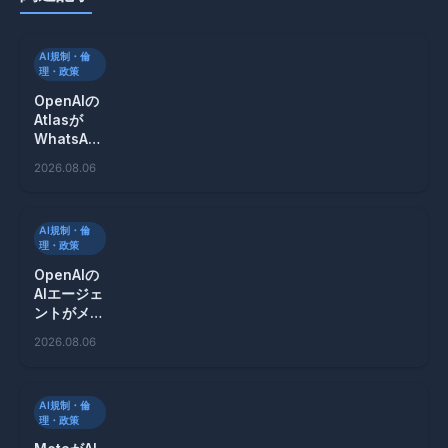
AI規制・倫
理・政策
OpenAIの
Atlasが
WhatsApp
を悪用した
2026.08.06
スパム攻撃
の危険性を
警告
AI規制・倫
理・政策
OpenAIの
AIエージェ
ントがメッ
セージボー
2026.08.06
ドでハッキ
ング計画を
遂行！
AI規制・倫
理・政策