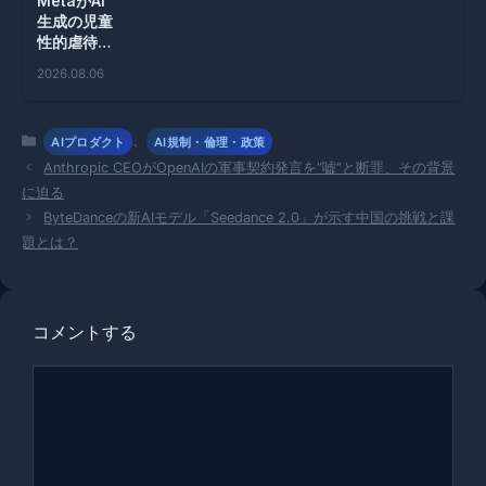
MetaがAI
生成の児童
性的虐待広
告を掲載、
2026.08.06
深刻な倫理
問題に直面
カ
、
AIプロダクト
AI規制・倫理・政策
テ
Anthropic CEOがOpenAIの軍事契約発言を“嘘”と断罪、その背景
ゴ
に迫る
リ
ByteDanceの新AIモデル「Seedance 2.0」が示す中国の挑戦と課
ー
題とは？
コメントする
コ
メ
ン
ト