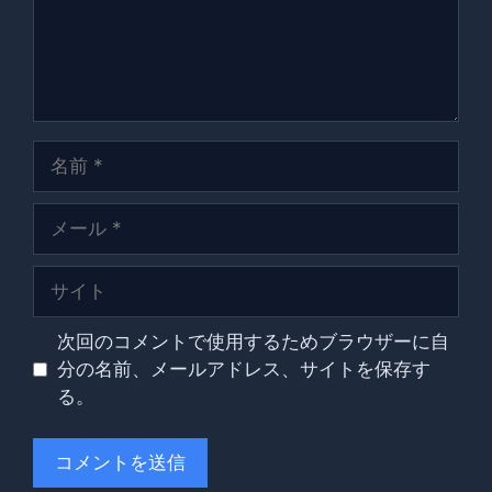
名
前
メ
ー
ル
サ
イ
ト
次回のコメントで使用するためブラウザーに自
分の名前、メールアドレス、サイトを保存す
る。