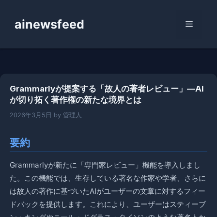
コ
ン
ainewsfeed
メ
テ
ン
ニ
ツ
へ
ス
ュ
Grammarlyが提案する「故人の著者レビュー」—AI
キ
が切り拓く著作権の新たな境界とは
ッ
ー
プ
2026年3月5日
by
管理人
要約
Grammarlyが新たに「専門家レビュー」機能を導入しまし
た。この機能では、生存している著名な作家や学者、さらに
は故人の著作に基づいたAIがユーザーの文章に対するフィー
ドバックを提供します。これにより、ユーザーはスティーブ