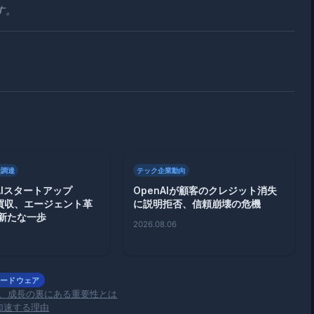
す。
金調達
テック企業動向
がAIスタートアップ
OpenAIが顧客のクレジット消失
を買収、エージェント革
に説明拒否、信頼崩壊の危機
新たな一歩
2026.08.06
ハードウェア
募集、成長の裏にある重要性とは
を加速する理由