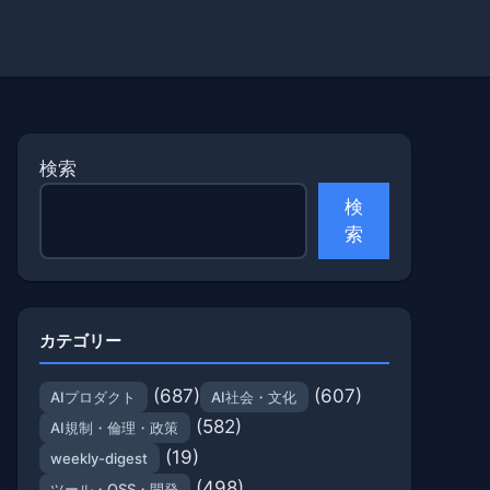
検索
検
索
カテゴリー
(687)
(607)
AIプロダクト
AI社会・文化
(582)
AI規制・倫理・政策
(19)
weekly-digest
(498)
ツール・OSS・開発