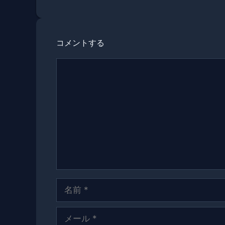
リ
ー
コメントする
コ
メ
ン
ト
名
前
メ
ー