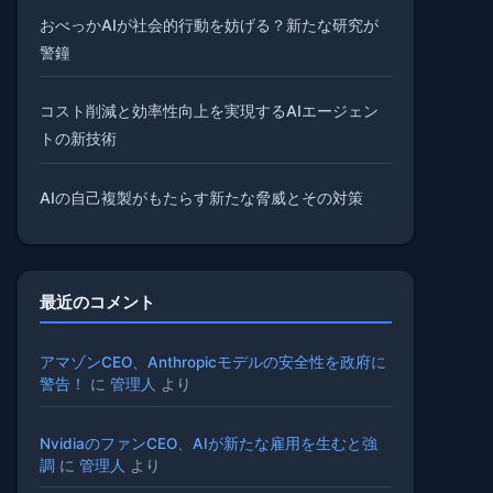
おべっかAIが社会的行動を妨げる？新たな研究が
警鐘
コスト削減と効率性向上を実現するAIエージェン
トの新技術
AIの自己複製がもたらす新たな脅威とその対策
最近のコメント
アマゾンCEO、Anthropicモデルの安全性を政府に
警告！
に
管理人
より
NvidiaのファンCEO、AIが新たな雇用を生むと強
調
に
管理人
より