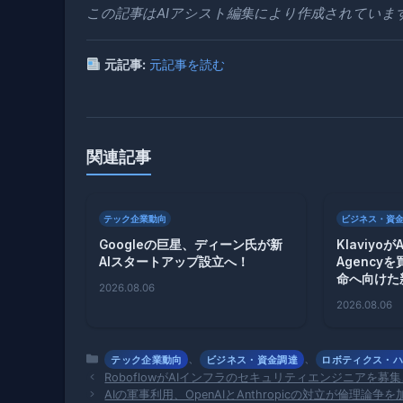
この記事はAIアシスト編集により作成されていま
元記事:
元記事を読む
関連記事
テック企業動向
ビジネス・資
Googleの巨星、ディーン氏が新
Klaviyo
AIスタートアップ設立へ！
Agency
命へ向けた
2026.08.06
2026.08.06
カ
、
、
テック企業動向
ビジネス・資金調達
ロボティクス・
テ
RoboflowがAIインフラのセキュリティエンジニアを
ゴ
AIの軍事利用、OpenAIとAnthropicの対立が倫理論争