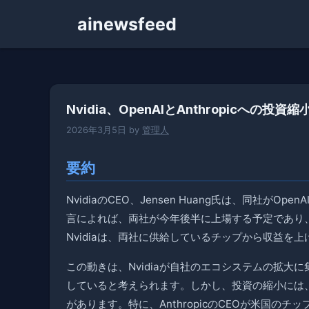
コ
ainewsfeed
ン
テ
ン
ツ
へ
Nvidia、OpenAIとAnthropicへの
ス
キ
2026年3月5日
by
管理人
ッ
プ
要約
NvidiaのCEO、Jensen Huang氏は、同社がO
言によれば、両社が今年後半に上場する予定であり
Nvidiaは、両社に供給しているチップから収益
この動きは、Nvidiaが自社のエコシステムの拡
していると考えられます。しかし、投資の縮小には
があります。特に、AnthropicのCEOが米国の