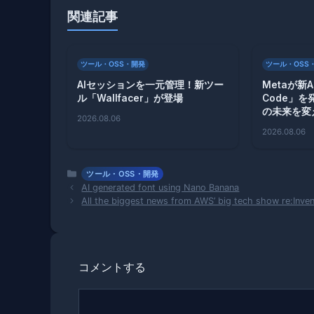
関連記事
ツール・OSS・開発
ツール・OSS
AIセッションを一元管理！新ツー
Metaが新
ル「Wallfacer」が登場
Code」
の未来を変
2026.08.06
2026.08.06
カ
ツール・OSS・開発
テ
AI generated font using Nano Banana
ゴ
All the biggest news from AWS’ big tech show re:Inve
リ
ー
コメントする
コ