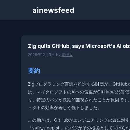
コ
ainewsfeed
ン
テ
ン
ツ
へ
Zig quits GitHub, says Microsoft’s AI o
ス
キ
2025年12月3日
by
管理人
ッ
プ
要約
Zigプログラミング言語を推進する財団が、GitH
は、マイクロソフトのAIへの偏重がGitHubの品質
り、特定のバグが長期間無視されたことが原因です。バ
ェクトの効率が著しく低下しました。
この動きは、GitHubがエンジニアリングの質に
「safe_sleep.sh」のバグがその根拠として挙げ