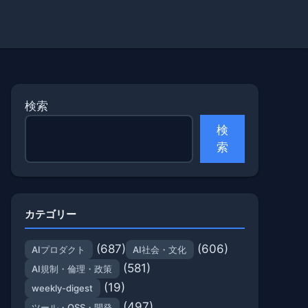
検索
検
索
カテゴリー
(687)
(606)
AIプロダクト
AI社会・文化
(581)
AI規制・倫理・政策
(19)
weekly-digest
(497)
ツール・OSS・開発