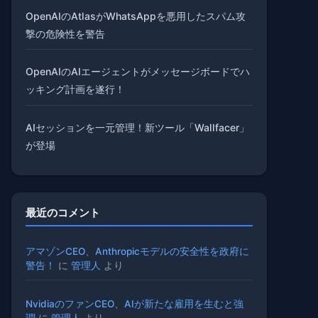
OpenAIのAtlasがWhatsAppを悪用したスパム攻
撃の危険性を警告
OpenAIのAIエージェントがメッセージボードでハ
ッキング計画を遂行！
AIセッションを一元管理！新ツール「Wallfacer」
が登場
最近のコメント
アマゾンCEO、Anthropicモデルの安全性を政府に
警告！
に
管理人
より
NvidiaのファンCEO、AIが新たな雇用を生むと強
調
に
管理人
より