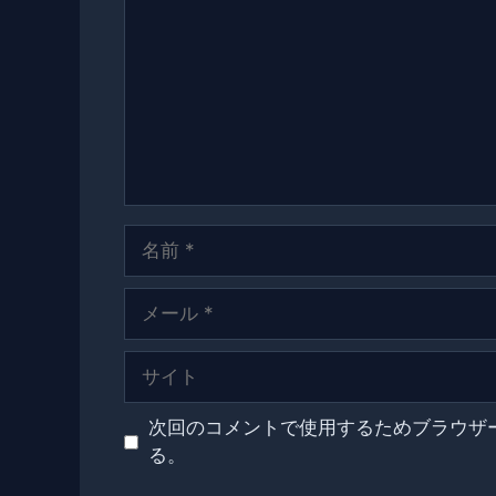
メ
ン
ト
名
前
メ
ー
ル
サ
イ
ト
次回のコメントで使用するためブラウザ
る。