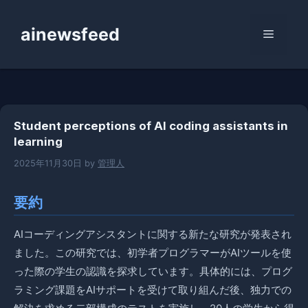
コ
ン
ainewsfeed
メ
テ
ン
ニ
ツ
へ
ス
ュ
Student perceptions of AI coding assistants in
キ
learning
ッ
ー
プ
2025年11月30日
by
管理人
要約
AIコーディングアシスタントに関する新たな研究が発表され
ました。この研究では、初学者プログラマーがAIツールを使
った際の学生の認識を探求しています。具体的には、プログ
ラミング課題をAIサポートを受けて取り組んだ後、独力での