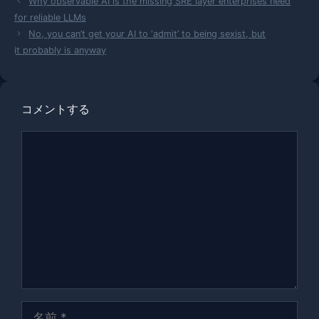
Why observable AI is the missing SRE layer enterprises need
ゴ
for reliable LLMs
リ
No, you can’t get your AI to ‘admit’ to being sexist, but
ー
it probably is anyway
コメントする
コ
メ
ン
ト
名