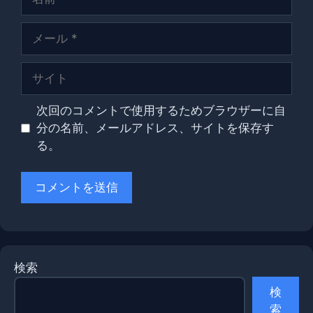
前
メ
ー
ル
サ
イ
ト
次回のコメントで使用するためブラウザーに自
分の名前、メールアドレス、サイトを保存す
る。
検索
検
索