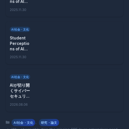
ns of AI
coding
2025.11.30
assistant
s in
learning
AI社会・文化
Student
Perceptio
ns of AI
Coding
2025.11.30
Assistant
s in
Learning
AI社会・文化
AIが切り開
くサイバー
セキュリテ
ィの新境地
2026.08.06
とその限界
カ
、
AI社会・文化
研究・論文
テ